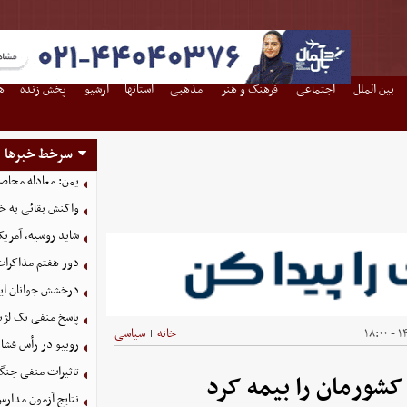
بین الملل
اجتماعی
فرهنگ و هنر
مذهبی
استانها
آرشیو
پخش زنده
ه
سرخط خبرها
یمن: معادله محاصره
واکنش بقائی به خی
شاید روسیه، آمریکا
دور هفتم مذاکرات
درخشش جوانان ایر
پاسخ منفی یک لژیو
۱۴
خانه
سیاسی
|
روبیو در رأس فشار
تاثیرات منفی جنگ ع
کشورمان را بیمه کرد
نتایج آزمون مدارس