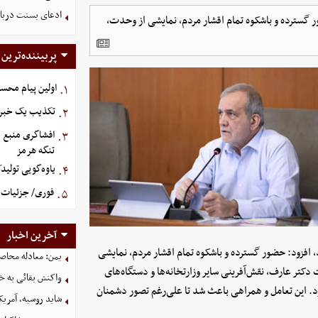
ادعای بسنت درباره 
گسترده و باشکوه تمام اقشار مردم، نمایشی از وحدت،
پربیننده‌ترین
اولین پیام محس
۱.
تکذیب یک خبر د
۲.
افشاگری منبع م
۳.
تنگه هرمز
یاوه‌گویی تولید
۴.
فوری/ جزئیات ا
۵.
آخرین اخبار
 افزود: حضور گسترده و باشکوه تمام اقشار مردم، نمایشی
یمن: معادله محاصره
تر عارف، نقش‌آفرینی سایر وزارتخانه‌ها و دستگاه‌های
واکنش بقائی به خی
ود. این تعامل و همراهی باعث شد تا علی‌رغم تصور دشمنان
شاید روسیه، آمریکا