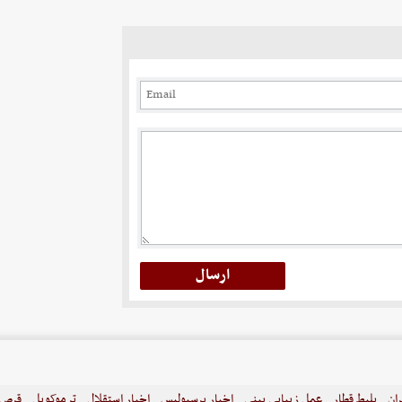
ران
بلیط قطار
عمل زیبایی بینی
اخبار پرسپولیس
اخبار استقلال
ترموکوپل
قرص ل