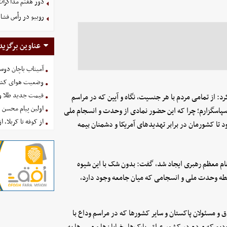
دور هفتم مذاکرات
روبیو در رأس فشار
عناوین برگزید
آمیتاب باچان دوست
وضعیت هوای کشور امروز 
قیمت جدید طلا و سکه امروز ۱۶ 
د: از تمامی مردم با هر جنسیت، نگاه و آیین که در مراسم
اولین پیام محسن 
 سپاسگزارم؛ چرا که این حضور نمادی از وحدت و انسجام ملی
از کوفه تا کربلا، ا
ا کشورمان در برابر تهدید‌های آمریکا و دشمنان بیمه
مقام معظم رهبری ایجاد شد، گفت: بدون شک با این شیوه
طه وحدت ملی و انسجامی که میان جامعه وجود دارد،
و مسئولان پاکستان و سایر کشور‌ها که در مراسم وداع با
م که مردم در کشور عراق، پارک‌ها، خیابان‌ها و مسیر‌ها به