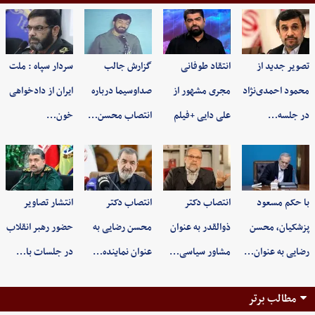
تصویر جدید از
انتقاد طوفانی
گزارش جالب
سردار سپاه : ملت
محمود احمدی‌نژاد
مجری مشهور از
صداوسیما درباره
ایران از دادخواهی
در جلسه…
علی دایی +فیلم
انتصاب محسن…
خون…
با حکم مسعود
انتصاب دکتر
انتصاب دکتر
انتشار تصاویر
پزشکیان، محسن
ذوالقدر به عنوان
محسن رضایی به
حضور رهبر انقلاب
رضایی به عنوان…
مشاور سیاسی…
عنوان نماینده…
در جلسات با…
مطالب برتر