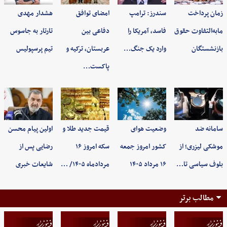
زمان پرداخت
سندرز: ترامپ
امضای توافق
هشدار مهدی
مابه‌التفاوت حقوق
فاسد، آمریکا را
دفاعی بین
تارتار به جاسوس
بازنشستگان
وارد یک جنگ…
عربستان، ترکیه و
تیم پرسپولیس
پاکست…
سامانه ضد
وضعیت هوای
قیمت جدید طلا و
اولین پیام محسن
موشکی لیزری؛ از
کشور امروز جمعه
سکه امروز ۱۶
رضایی پس از
بلوف سیاسی تا…
۱۶ مرداد ۱۴۰۵
مردادماه ۱۴۰۵/ …
شایعات خبری
مطالب برتر