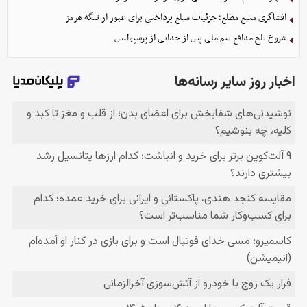
افشاگری منبع مطلع؛ جزئیات مبلغ پرداختی برای عبور از تنگه هرمز
شروع تلخ مدافع تیم ملی پس از جدایی از پرسپولیس