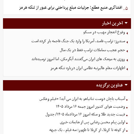
افشاگری منبع مطلع؛ جزئیات مبلغ پرداختی برای عبور از تنگه هرمز
۵.
آخرین اخبار
وقوع انفجار مهیب در مسکو
سندرز: ترامپ فاسد، آمریکا را وارد یک جنگ فاجعه بار کرده است
حجم عجیب معاملات ترامپ فقط در یک سال
روزی به موشک‌ های ایران می‌گفتند آبگرمکن، اما امروز ترسیده‌اند
اظهارات مقام عالیرتبه نظامی ایران درباره تنگه هرمز
عناوین برگزیده
آمیتاب باچان دوست نتانیاهو به ایران می آید! +فیلم وعکس
وضعیت هوای کشور امروز جمعه ۱۶ مرداد ۱۴۰۵
قیمت جدید طلا و سکه امروز ۱۶ مردادماه ۱۴۰۵/ جدول
اولین پیام محسن رضایی پس از شایعات خبری
از کوفه تا کربلا، از کربلا تا ظهور؛ سه قیام ، یک جبهه