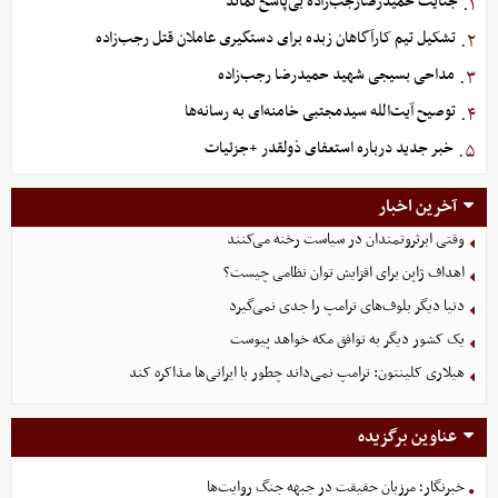
جنایت حمیدرضارجب‌زاده بی‌پاسخ نماند
۱.
تشکیل تیم کارآگاهان زبده برای دستگیری عاملان قتل رجب‌زاده
۲.
مداحی بسیجی شهید حمیدرضا رجب‌زاده
۳.
توصیح آیت‌الله سیدمجتبی خامنه‌ای به رسانه‌ها
۴.
خبر جدید درباره استعفای ذولقدر +جزئیات
۵.
آخرین اخبار
وقتی ابرثروتمندان در سیاست رخنه می‌کنند
اهداف ژاپن برای افزایش توان نظامی چیست؟
دنیا دیگر بلوف‌های ترامپ را جدی نمی‌گیرد
یک کشور دیگر به توافق مکه خواهد پیوست
هیلاری کلینتون: ترامپ نمی‌داند چطور با ایرانی‌ها مذاکره کند
عناوین برگزیده
خبرنگار؛ مرزبان حقیقت در جبهه جنگ روایت‌ها