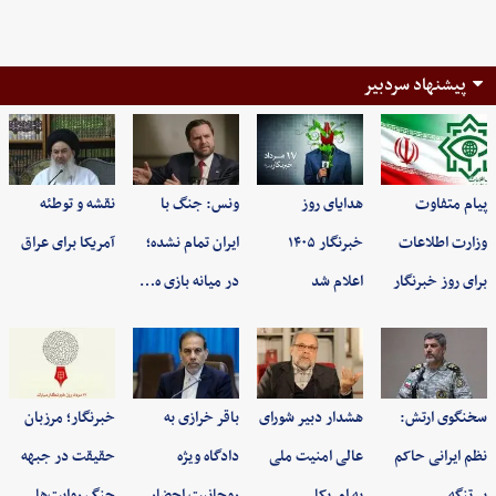
پیشنهاد سردبیر
پیام متفاوت
هدایای روز
ونس: جنگ با
نقشه و توطئه
وزارت اطلاعات
خبرنگار ۱۴۰۵
ایران تمام نشده؛
آمریکا برای عراق
برای روز خبرنگار
اعلام شد
در میانه بازی ه…
سخنگوی ارتش:
هشدار دبیر شورای
باقر خرازی به
خبرنگار؛ مرزبان
نظم ایرانی حاکم
عالی امنیت ملی
دادگاه ویژه
حقیقت در جبهه
بر تنگه…
به امریکا…
روحانیت احضار
جنگ روایت‌ها