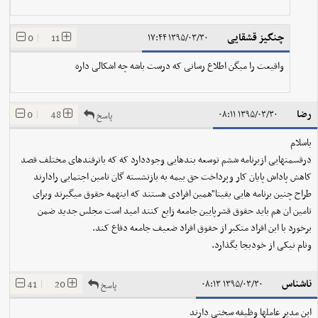
چنگیز قشقایی
0
|
11
۱۳۹۵/۰۳/۳۰ ۱۷:۴۴
واقیعت را میگن اطلاع رسانی که درست باشه چه اشکالی داره
رضا
0
|
48
۱۳۹۵/۰۳/۳۰ ۰۸:۱۱
پاسخ
باسلام
درقسمتهایی ازبرنامه ششم توسعه بندهایی وجوددارد که که باترفندهای مختلف قصد
کاهش پاداش پایان کار وپرداخت حق بیمه به بازنشسته گان تامین اجتمایی رادارند
طراح چنین برنامه هایی یقینا"همین افرادی هستند که اینهمه حقوق میگیرند وبرای
تامین ان هم باید حقوق قشرپایین جامعه زایع کنند امید است مجلس جدید ضمن
برخورد با این افراد متکبر از حقوق افراد ضعیف جامعه دفاع کند.
ونام نیکی از خودبجا بگذارد.
ناشناس
41
|
20
۱۳۹۵/۰۳/۳۰ ۰۸:۱۳
پاسخ
این مدیر عاملها وظیفه سختی دارند