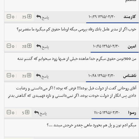
كارمند
0
|
25
۱۳۹۵/۰۳/۳۰ ۱۰:۳۹
پاسخ
خوب اگر از مدير عامل بانك رفاه بپرسي ميگه اوباما حقوق كم ميگيره ما مقصريم؟
امين
0
|
28
۱۳۹۵/۰۳/۳۰ ۱۰:۴۵
پاسخ
من 500تومن حقوق ميگرم خدا شاهده خيلي از شبها زود ميخوابم كه گشنم نشه
ناشناس
0
|
21
۱۳۹۵/۰۳/۳۰ ۱۰:۴۸
پاسخ
آقای روحانی گفت از دولت قبل بوده!!! فرض که بوده ! اگر می‌دانستی و رضایت
دادی پس انگار از دولت خودت بوده، اگر نمی‌دانستی و تازه فهمیدی که گناهش بدتر
رسوا
0
|
5
۱۳۹۵/۰۳/۳۰ ۱۱:۰۵
پاسخ
میگم ادم نون و پل هم بخورد ماهی چقدر خرجش میشد ...؟