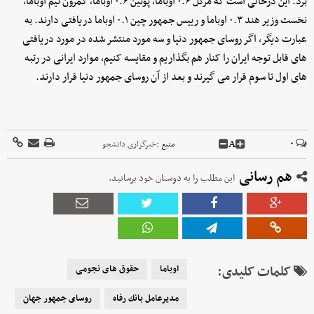
برد. این درحالی است که مرکل ۰.۶ اوباما، پوتین ۰.۶ اوباما، کمرون نیم اوباما،
نخست وزیر هند ۰.۳ اوباما و رییس جمهور چین ۰.۱ اوباما دریافتی دارند. به
عبارت دیگر،‌ اگر روسای جمهور دنیا و سه مورد منتشر شده در مورد دریافتی
های قابل توجه ایران را کنار هم بگذاریم و مقایسه کنیم، موارد ایرانی در رتبه
های اول تا سوم قرار می گیرند و بعد از آن روسای جمهور دنیا قرار دارند.
A
۰
منبع :
خبرگزاری دانشجو
هم رسانی
این مطلب را به دوستان خود برسانید.
کلمات کلیدی:
اوباما
حقوق های نجومی
مديرعامل بانك رفاه
روسای جمهور جهان