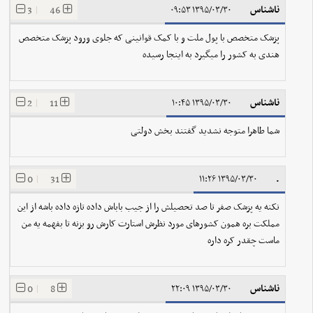
ناشناس
3
|
46
۱۳۹۵/۰۳/۳۰ ۰۹:۵۳
پزشک متخصص با پول ملت و با کمک قوانینی که جلوی ورود پزشک متخصص
هندی به کشور را میگیرد به اینجا رسیده
ناشناس
2
|
11
۱۳۹۵/۰۳/۳۰ ۱۰:۴۵
شما طاهرا متوجه نشدید گفتند بخش دولتی
.
0
|
31
۱۳۹۵/۰۳/۳۰ ۱۱:۲۶
نکنه یه پزشک صفر تا صد تحصیلش را از جیب باباش داده تازه داده باشه از این
مملکت بره همون کشورهای مورد نظرش استارت کارش رو بزنه تا بفهمه یه من
ماست چقدر کره داره
ناشناس
0
|
8
۱۳۹۵/۰۳/۳۰ ۲۲:۰۹