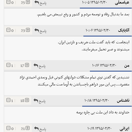
عباسعلی
0
|
25
۱۳۹۵/۰۳/۳۰ ۱۰:۰۵
پاسخ
بعد ما بدنبال رفاه و توسعه مردم و کشور و رفع تبیعض می باشیم.
آتابابک
0
|
23
۱۳۹۵/۰۳/۳۰ ۱۰:۰۶
پاسخ
اینجاست که باید گفت ملت شریف و نازنین ایران.
میشنوند و صبر تحمل میفرمایند.
من
1
|
17
۱۳۹۵/۰۳/۳۰ ۱۰:۱۶
پاسخ
نشنيدين كه گفتن توي تمام مشكلات دولتهاي كنوني قبل وبعدي احمدي نژاد
مقصره....پس اين مور دراهم باچسباندن به أوما ست مالي ميكنند
ناشناس
1
|
18
۱۳۹۵/۰۳/۳۰ ۱۰:۱۸
پاسخ
خداوند به داد این ملت بی چاره برسه
ایرانی
0
|
21
۱۳۹۵/۰۳/۳۰ ۱۰:۱۹
پاسخ