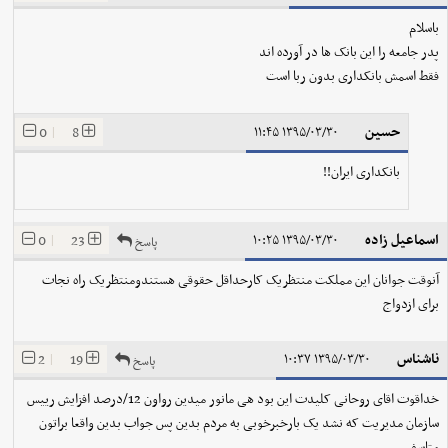
باسلام
پدر جامعه را این بانک ها در آورده اند
فقط اسمش بانکداری بدون ربا است
حسین
0
|
8
۱۳۹۵/۰۳/۳۰ ۱۱:۴۵
بانکداری ایران!!
اسماعیل زاده
0
|
23
۱۳۹۵/۰۳/۳۰ ۱۰:۲۵
پاسخ
آنوقت جوانان این مملکت منتظریک کارحداقل حقوقی هستندومنتظریک راه نجات
برای ازدواج
ناشناس
2
|
19
۱۳۹۵/۰۳/۳۰ ۱۰:۳۷
پاسخ
خداقوت اقای روحانی کلیدت این بود هی مانور میدین رواون 12/درصد افزایش رییس
سازمان مدیریت که نشد یک بارخبرخوبی به مردم بدین پس جواب بدین واقعا براتون
متاسفم