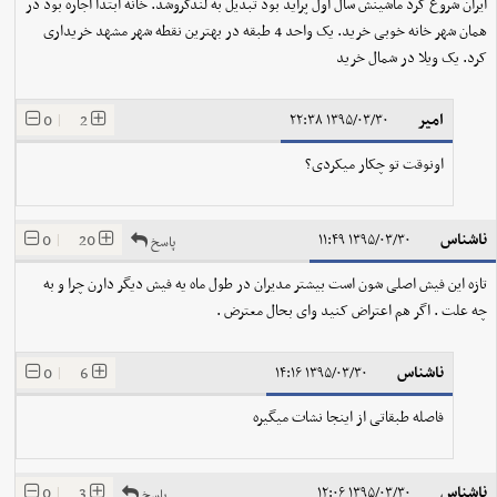
ایران شروع کرد ماشینش سال اول پراید بود تبدیل به لندکروشد. خانه ابتدا اجاره بود در
همان شهر خانه خوبی خرید. یک واحد 4 طبقه در بهترین نقطه شهر مشهد خریداری
کرد. یک ویلا در شمال خرید
امیر
0
|
2
۱۳۹۵/۰۳/۳۰ ۲۲:۳۸
اونوقت تو چکار میکردی؟
ناشناس
0
|
20
۱۳۹۵/۰۳/۳۰ ۱۱:۴۹
پاسخ
تازه این فیش اصلی شون است بیشتر مدیران در طول ماه یه فیش دیگر دارن چرا و به
چه علت . اگر هم اعتراض کنید وای بحال معترض .
ناشناس
0
|
6
۱۳۹۵/۰۳/۳۰ ۱۴:۱۶
فاصله طبقاتی از اینجا نشات میگیره
ناشناس
0
|
3
۱۳۹۵/۰۳/۳۰ ۱۲:۰۶
پاسخ