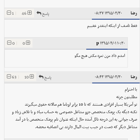
رضا
1
|
46
۱۳۹۵/۰۳/۳۰ ۰۸:۳۷
پاسخ
فقط تاسف از اینکه اینقدر عقبیم
p
0
|
0
۱۳۹۵/۰۴/۰۱ ۱۰:۳۰
امدم داد مزن نعره مکش هیچ مگو
رضا
63
|
10
۱۳۹۵/۰۳/۳۰ ۰۸:۴۳
پاسخ
با احترام
مطلبتون چرته
تو آمریکا بسیار افرادی هستند که تا 10 برابر اوباما هم سالانه حقوق میگیرند
نکته دیگه یک پزشک متخصص جزو مشاغل خصوصی به حساب میاد و با تلاش زیاد و
صرف جوانی به این درجه نائل آمده حال اینکه عنوان نام پزشک متخصص با در آمد
مشاغل دیگر که دست در جیب بیت المال دارند بی انصافیه محضه.