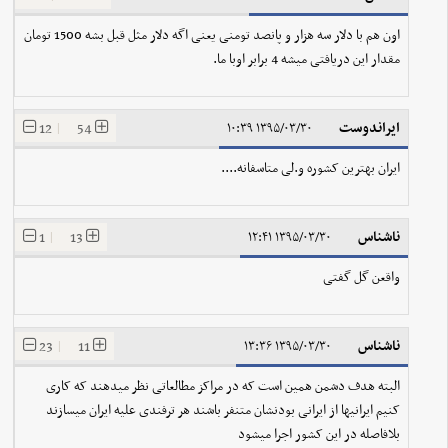
اون هم با دلار سه هزار و پانصد تومنی یعنی اگه دلار مثل قبل بشه 1500 تومان
مقدار این دریافتی میشه 4 برابر اوبا ما.
ایراندوست
12
|
54
۱۳۹۵/۰۳/۳۰ ۱۰:۳۹
ایران بهترین کشوره و.لی متاسفانه....
ناشناس
1
|
13
۱۳۹۵/۰۳/۳۰ ۱۲:۴۱
واقعن گل گفتی
ناشناس
23
|
11
۱۳۹۵/۰۳/۳۰ ۱۳:۳۶
البته هدف دشمن همین است که در مراکز مطالعاتی نظر میدهند که کاری
کنیم ایرانیها از ایرانی بودنشان متنفر باشند هر ترفندی علیه ایران میسازند
بلافاصله در این کشور اجرا میشود