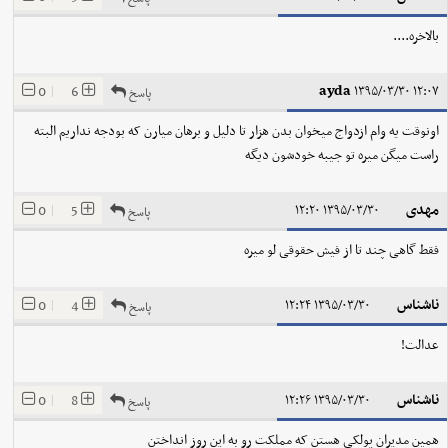
بالاخره....
ayda
0
|
6
۱۳۹۵/۰۳/۳۰ ۱۲:۰۷
پاسخ
اونوقت یه وام ازدواج میخوان بدن هزار تا دلیل و برهان میارن که بودجه نداریم البته
راست میگن میره تو جیبه خودشون دیگه
مهدی
0
|
5
۱۳۹۵/۰۳/۳۰ ۱۲:۲۰
پاسخ
فقط گاهی چند تا از فیش حقوقی لو میره
ناشناس
0
|
4
۱۳۹۵/۰۳/۳۰ ۱۲:۲۴
پاسخ
عدالت!
ناشناس
0
|
8
۱۳۹۵/۰۳/۳۰ ۱۲:۲۶
پاسخ
همین مدیران پولکی هستن که مملکت رو به این روز انداختن