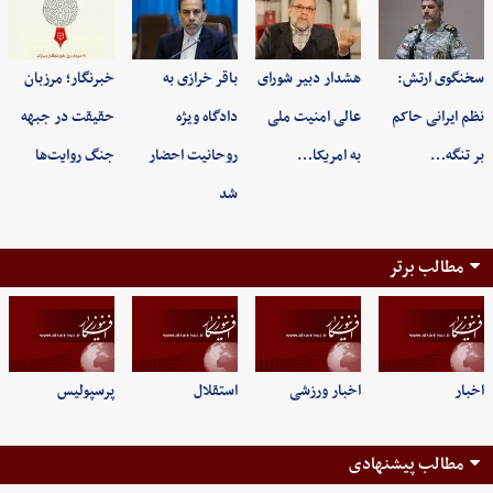
سخنگوی ارتش:
هشدار دبیر شورای
باقر خرازی به
خبرنگار؛ مرزبان
نظم ایرانی حاکم
عالی امنیت ملی
دادگاه ویژه
حقیقت در جبهه
بر تنگه…
به امریکا…
روحانیت احضار
جنگ روایت‌ها
شد
مطالب برتر
اخبار
اخبار ورزشی
استقلال
پرسپولیس
مطالب پیشنهادی