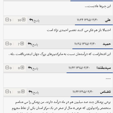
این چیزها عادیست...
علی
3
|
10
۱۳۹۵/۰۳/۳۰ ۱۱:۳۴
پاسخ
احتمالا باز هم فکر می کنند تقصیر احمدی نژاد است
حمید
0
|
7
۱۳۹۵/۰۳/۳۰ ۱۱:۳۵
پاسخ
این افتخاراست که درآمدشان نسبت به سایرکشورهای بزرگ جهان اینقدربالاست .بله .
سيدمقتدا
0
|
0
۱۳۹۵/۰۳/۳۰ ۱۱:۴۳
پاسخ
.....
ناشناس
1
|
11
۱۳۹۵/۰۳/۳۰ ۱۱:۴۴
پاسخ
برخی پزشکان چند صد میلیون هم در ماه درآمد دارند. من پزشکی را می شناسم
متخصص رادیولوژی که عرض 4 سال از صفر در یک مرکز استان یکی از نقاط مجروم