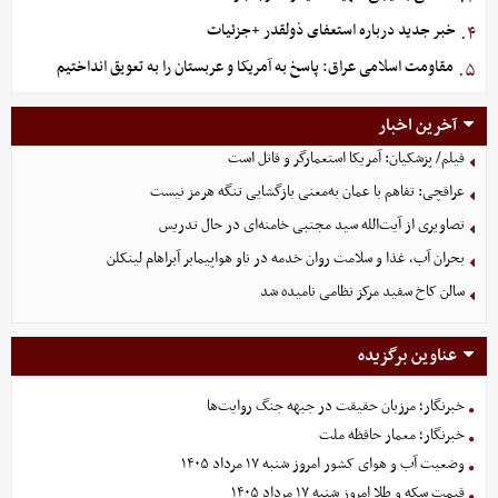
خبر جدید درباره استعفای ذولقدر +جزئیات
۴.
مقاومت اسلامی عراق: پاسخ به آمریکا و عربستان را به تعویق انداختیم
۵.
آخرین اخبار
فیلم/ پزشکیان: آمریکا استعمارگر و قاتل است
عراقچی: تفاهم با عمان به‌معنی بازگشایی تنگه هرمز نیست
تصاویری از آیت‌الله سید مجتبی خامنه‌ای در حال تدریس
بحران آب، غذا و سلامت روان خدمه در ناو هواپیمابر آبراهام لینکلن
سالن کاخ سفید مرکز نظامی نامیده شد
عناوین برگزیده
خبرنگار؛ مرزبان حقیقت در جبهه جنگ روایت‌ها
خبرنگار؛ معمار حافظه ملت
وضعیت آب و هوای کشور امروز شنبه ۱۷ مرداد ۱۴۰۵
قیمت سکه و طلا امروز شنبه ۱۷ مرداد ۱۴۰۵