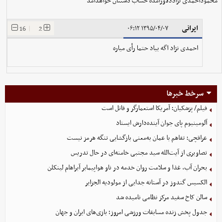
محموداحمدی نژاددلاورآمده حساب دستتان خواهدآمد
ایرانی
16
|
2
۱۳۹۵/۰۴/۰۷ ۰۶:۱۲
احمدی نژاد اگه بیاد حتما رأی میاره
سرخط خبرها
فیلم/ پزشکیان: آمریکا استعمارگر و قاتل است
آلومینیوم پای جوان آینده‌دارش ایستاد
عراقچی: تفاهم با عمان به‌معنی بازگشایی تنگه هرمز نیست
تصاویری از آیت‌الله سید مجتبی خامنه‌ای در حال تدریس
بحران آب، غذا و سلامت روان خدمه در ناو هواپیمابر آبراهام لینکلن
الکسیس گندوز در آستانه جدایی از مولودیه الجزایر
سالن کاخ سفید مرکز نظامی نامیده شد
جدول پخش زنده مسابقات ورزشی امروز؛ بازی‌های ایران و جهان