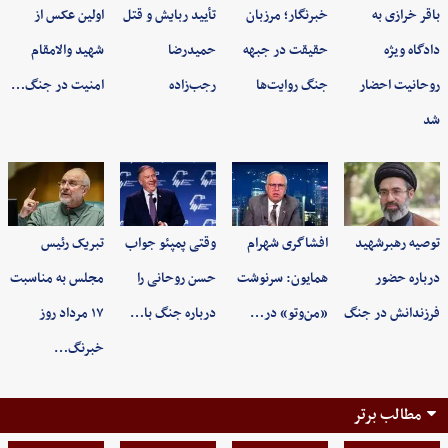
باقر خرازی به
خبرنگار؛ مرزبان
تأیید ربایش و قتل
اولین عکس از
دادگاه ویژه
حقیقت در جبهه
حمیدرضا
شهید والامقام
روحانیت احضار
جنگ روایت‌ها
رجب‌زاده
امنیت در جنگ…
شد
توصیه رهبرشهید
افشاگری شهرام
وقتی پمپئو جواب
تبریک رئیس
درباره حضور
همایون: سرنوشت
حسن روحانی را
مجلس به مناسبت
فرزندانش در جنگ
«من‌وتو» در…
درباره جنگ با…
۱۷ مرداد روز
خبرنگ…
مطالب برتر