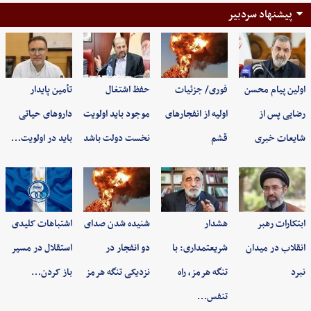
پیشنهاد سردبیر
اولین پیام محسن
فوری/ جزئیات
حفظ اشتغال
تأمین پایدار
رضایی پس از
اولیه از انفجارهای
موجود باید اولویت
داروهای حیاتی
شایعات خبری
قشم
نخست دولت باشد
باید در اولویت…
ابتکارات رهبر
هشدار
شنیده شدن صدای
اشتباهات کلیدی
انقلاب در میدان
شریعتمداری: با
دو انفجار در
استقلال در مسیر
نبرد
تنگه هرمز، راه
نزدیکی تنگه هرمز
باز کردن…
تنفس…