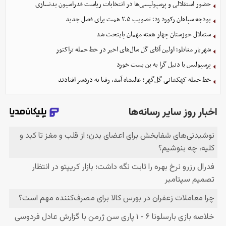
حضور استقلالی و پرسپولیسی‌ها در انتخابات ریاست فدراسیون بدنسازی
بودجه سپاهان رکورد زد؛ تصویب ۲.۵ همت برای فصل جدید
ستقلال خوزستان چهار هفته مهمان پایتخت شد
شهریار مغانلو؛ اولین آقای گل سال‌های اخیر در خط حمله تراکتور
پرسپولیس با دنیل گرا به بن بست خورد
خط حمله کهکشانی گل‌گهر؛ عالیشاه آمد، رقبا به دردسر افتادند