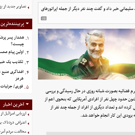
تصاویر جدید از په
یکایی دخیل در ترور شهید سلیمانی خبر داد و گفت چند نفر دیگر از جمله اپراتور‌های
پربیننده‌ترین
هشدار پسر پزشک
۱.
چیست؟
اولین پیام محس
۲.
تکذیب یک خبر د
۳.
افشاگری منبع م
۴.
هرمز
فوری/ جزئیات ا
۵.
م قضائیه بصورت شبانه روزی در حال رسیدگی و بررسی
نون حدود چهل نفر از افرادی آمریکایی که بنحوی اعم از
آخرین اخبار
کرده اند و تعداد دیگری از افراد از جمله چند نفر از
ارزیابی اسرائیل از 
ه بزودی این کار انجام خواهد شد.
اعترافی دردناک ب
مخالفت مردم آمریک