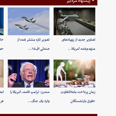
پیشنهاد سردبیر
تصاویر جدید از پهپادهای
تصویر تازه منتشر شده از
حاج
منهدم‌شده آمریکا…
صندلی اف۱۵…
حم
زمان پرداخت مابه‌التفاوت
سندرز: ترامپ فاسد، آمریکا را
امض
حقوق بازنشستگان
وارد یک جنگ…
عرب