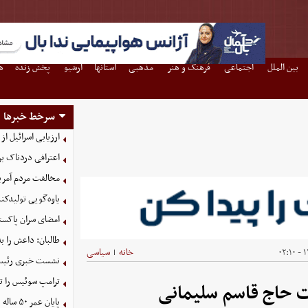
بین الملل
اجتماعی
فرهنگ و هنر
مذهبی
استانها
آرشیو
پخش زنده
ه
سرخط خبرها
ارزیابی اسرائیل از 
اعترافی دردناک ب
مخالفت مردم آمریک
یاوه‌گویی تولیدکن
امضای سران پاکستا
طالبان: داعش را ب
۱۳
خانه
سیاسی
|
نشست خبری رئیس‌ج
ترامپ سوئیس را ت
پایان عمر ۵۰ ساله دلارهای نفتی به دست ایران