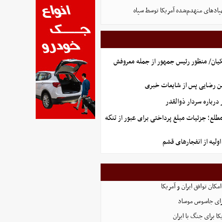
پادهای منهدم‌شده آمریکا توسط سپاه
یان/ منظور رئیس جمهور از جمله معروفش
ن رضایی پس از شایعات خبری
رباره سردار ذوالقدر
طلع؛ جزئیات مبلغ پرداختی برای عبور از تنگه
ولیه از انفجارهای قشم
امکان توافق ایران و آمریکا
رای جاسوس موساد
ا برای جنگ با ایران