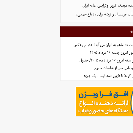
نده موشک کروز اوکراینی علیه ایران
ن، عربستان و ترکیه برای «دفاع جمعی»
ه
 نتانیاهو به ایران می آید! +فیلم وعکس
جمعه ۱۶ مرداد ۱۴۰۵
مردادماه ۱۴۰۵/ جدول
رضایی پس از شایعات خبری
ز کربلا تا ظهور؛ سه قیام ، یک جبهه