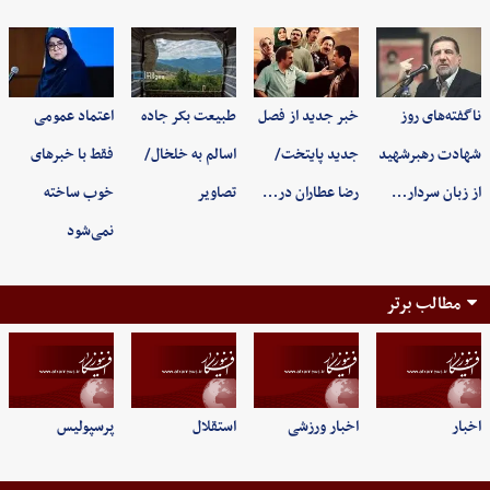
ناگفته‌های روز
خبر جدید از فصل
طبیعت بکر جاده
اعتماد عمومی
شهادت رهبرشهید
جدید پایتخت/
اسالم به خلخال/
فقط با خبرهای
از زبان سردار…
رضا عطاران در…
تصاویر
خوب ساخته
نمی‌شود
مطالب برتر
اخبار
اخبار ورزشی
استقلال
پرسپولیس