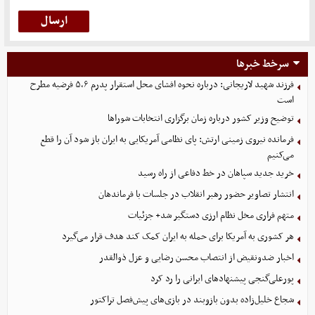
سرخط خبرها
فرزند شهید لاریجانی: درباره نحوه افشای محل استقرار پدرم ۵،۶ فرضیه مطرح
است
توضیح وزیر کشور درباره زمان برگزاری انتخابات شوراها
فرمانده نیروی زمینی ارتش: پای نظامی آمریکایی به ایران باز شود آن را قطع
می‌کنیم
خرید جدید سپاهان در خط دفاعی از راه رسید
انتشار تصاویر حضور رهبر انقلاب در جلسات با فرماندهان
متهم فراری مخل نظام ارزی دستگیر شد+ جزئیات
هر کشوری به آمریکا برای حمله به ایران کمک کند هدف قرار می‌گیرد
اخبار ضدونقیض از انتصاب محسن رضایی و عزل ذوالقدر
پورعلی‌گنجی پیشنهادهای ایرانی را رد کرد
شجاع خلیل‌زاده بدون بازوبند در بازی‌های پیش‌فصل تراکتور