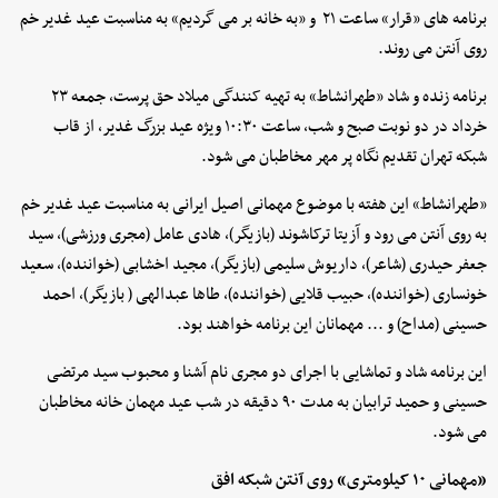
برنامه های «قرار» ساعت ۲۱ و «به خانه بر می گردیم» به مناسبت عید غدیر خم
روی آنتن می روند.
برنامه زنده و شاد «طهرانشاط» به تهیه کنندگی میلاد حق پرست، جمعه ۲۳
خرداد در دو نوبت صبح و شب، ساعت ۱۰:۳۰ ویژه عید بزرگ غدیر، از قاب
شبکه تهران تقدیم نگاه پر مهر مخاطبان می شود.
«طهرانشاط» این هفته با موضوع مهمانی اصیل ایرانی به مناسبت عید غدیر خم
به روی آنتن می رود و آزیتا ترکاشوند (بازیگر)، هادی عامل (مجری ورزشی)، سید
جعفر حیدری (شاعر)، داریوش سلیمی (بازیگر)، مجید اخشابی (خواننده)، سعید
خونساری (خواننده)، حبیب قلایی (خواننده)، طاها عبدالهی ( بازیگر)، احمد
حسینی (مداح) و ... مهمانان این برنامه خواهند بود.
این برنامه شاد و تماشایی با اجرای دو مجری نام آشنا و محبوب سید مرتضی
حسینی و حمید ترابیان به مدت ۹۰ دقیقه در شب عید مهمان خانه مخاطبان
می شود.
«مهمانی ۱۰ کیلومتری» روی آنتن شبکه افق