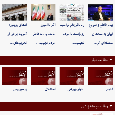
پیام قاطع و صریح
راه نافرجام ترامپ،
اگر تا امروز
ادعای رویترز:
ایران به متحدان
رو راست با مردم
مانده‌ایم، به‌خاطر
آمریکا برخی از
منطقه‌ای آم…
نجیب،…
مردم نجیب…
تحریم‌های…
مطالب برتر
اخبار
اخبار ورزشی
استقلال
پرسپولیس
مطالب پیشنهادی