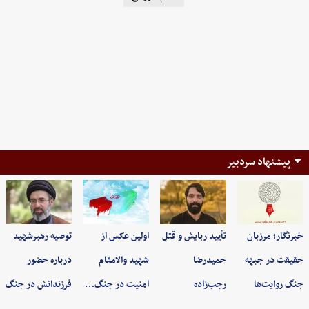
پیشنهاد سردبیر
خبرنگار؛ مرزبان
تأیید ربایش و قتل
اولین عکس از
توصیه رهبرشهید
حقیقت در جبهه
حمیدرضا
شهید والامقام
درباره حضور
جنگ روایت‌ها
رجب‌زاده
امنیت در جنگ…
فرزندانش در جنگ