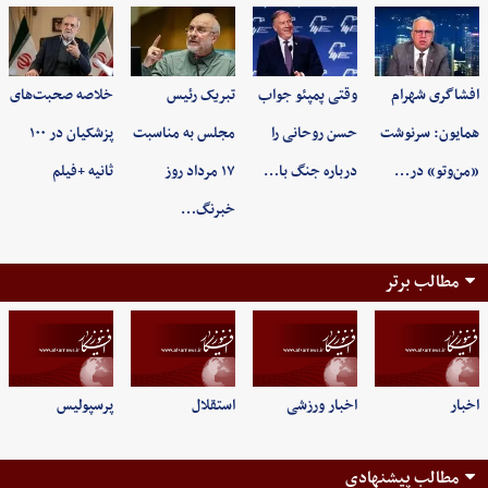
افشاگری شهرام
وقتی پمپئو جواب
تبریک رئیس
خلاصه صحبت‌های
همایون: سرنوشت
حسن روحانی را
مجلس به مناسبت
پزشکیان در ۱۰۰
«من‌وتو» در…
درباره جنگ با…
۱۷ مرداد روز
ثانیه +فیلم
خبرنگ…
مطالب برتر
اخبار
اخبار ورزشی
استقلال
پرسپولیس
مطالب پیشنهادی