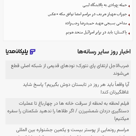
حمله پهپادی به پالایشگاه لیبی
جوراب‌ شهباز شریف در مراسم امضا توافق‌ مکه +عکس
مداحی بسیجی شهید حمیدرضا رجب‌زاده
پاکستان: باید در برابر اسرائیل متحد شویم