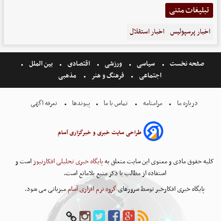
تبلیغات متنی
اخبار پرسپولیس
اخبار استقلال
صفحه نخست
سیاسی
ورزشی
اقتصادی
بین الملل
اجتماعی
فرهنگ و هنر
مذهبی
درباره ما
مرامنامه
تماس با ما
پیوندها
تعرفه اگهی
طراحی سایت خبری و خبرگزاری آسام
کلیه حقوق مادی و معنوی این سایت متعلق به
پایگاه خبری تحلیلی افکارنیوز
است و
استفاده از مطالب با ذکر منبع بلامانع است.
پایگاه خبری افکارخبر توسط سرورهای
گروه نرم افزاری آسام
میزبانی می شود.