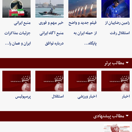
رامین رضاییان از
فیلم جدید و واضح
خبر مهم و فوری
منبع ایرانی
استقلال رفت
از حمله ایران به
منبع آگاه ایرانی
جزئیات مذاکرات
پایگاه…
درباره توافق
ایران و عمان را…
مطالب برتر
اخبار
اخبار ورزشی
استقلال
پرسپولیس
مطالب پیشنهادی