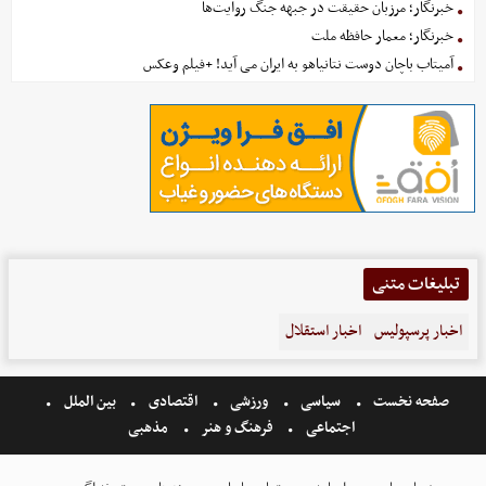
خبرنگار؛ مرزبان حقیقت در جبهه جنگ روایت‌ها
خبرنگار؛ معمار حافظه ملت
آمیتاب باچان دوست نتانیاهو به ایران می آید! +فیلم وعکس
تبلیغات متنی
اخبار پرسپولیس
اخبار استقلال
صفحه نخست
سیاسی
ورزشی
اقتصادی
بین الملل
اجتماعی
فرهنگ و هنر
مذهبی