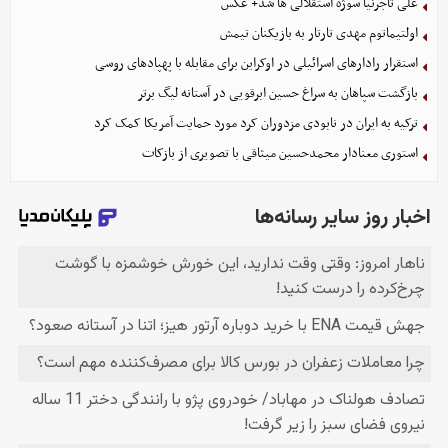
علی تاجرنیا سوژه استقلالی‌ ها شد+ عکس
اولتیماتوم مهدی تارتار به بازیکنان تیمش
استقرار رادارهای اسرائیلی در اوکراین برای مقابله با پهپادهای روسی
بازگشت سپاهان به سراغ حسین ابرقویی در آستانه لیگ برتر
ترکیه به ایران در نابودی مزدوران کرد مورد حمایت آمریکا کمک کرد
استوری معنادار محمدحسین میثاقی با تصویری از بازکات