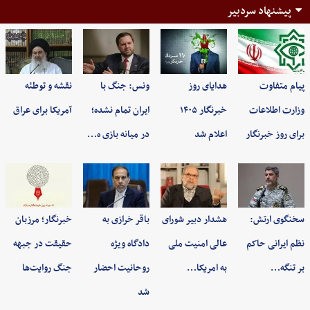
پیشنهاد سردبیر
پیام متفاوت
هدایای روز
ونس: جنگ با
نقشه و توطئه
وزارت اطلاعات
خبرنگار ۱۴۰۵
ایران تمام نشده؛
آمریکا برای عراق
برای روز خبرنگار
اعلام شد
در میانه بازی ه…
سخنگوی ارتش:
هشدار دبیر شورای
باقر خرازی به
خبرنگار؛ مرزبان
نظم ایرانی حاکم
عالی امنیت ملی
دادگاه ویژه
حقیقت در جبهه
بر تنگه…
به امریکا…
روحانیت احضار
جنگ روایت‌ها
شد