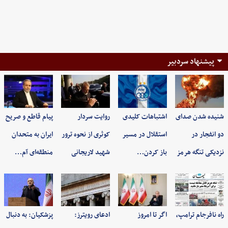
پیشنهاد سردبیر
شنیده شدن صدای
اشتباهات کلیدی
روایت سردار
پیام قاطع و صریح
دو انفجار در
استقلال در مسیر
کوثری از نحوه ترور
ایران به متحدان
نزدیکی تنگه هرمز
باز کردن…
شهید لاریجانی
منطقه‌ای آم…
راه نافرجام ترامپ،
اگر تا امروز
ادعای رویترز:
پزشکیان: به‌ دنبال