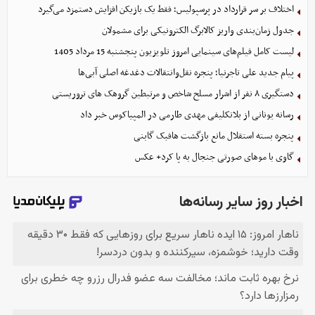
اختلاف بر سر قرارداد در پرسپولیس؛ فقط یک بازیکن افزایش دستمزد می‌گیرد
جدول زمان‌بندی واریز کالابرگ الکترونیکی برای مشمولان
لیست کامل فیلم‌های سینمایی امروز تلویزیون پنجشنبه 15 مرداد 1405
پیام جدید علی تاجرنیا؛ پنجره نقل‌وانتقالات دغدغه اصلی آبی‌ها
دستگیری ۸ نفر از اشرار مسلح شاخص و مرتبطین گروهک های تروریستی
رسانه یونانی از بلاتکلیفی مهدی طارمی در المپیاکوس خبر داد
پنجره بسته استقلال مانع بازگشت هافبک گابنی
گاوی با موهای صورتی جنجال به پا کرد+ عکس