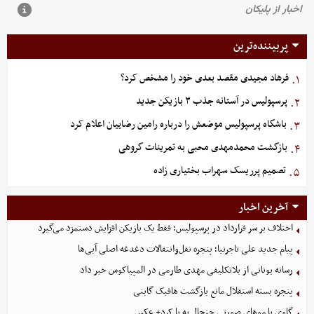
پربیننده‌ترین
فرهاد مجیدی مقصد بعدی خود را مشخص کرد؟
۱.
پرسپولیس در آستانه جذب ۳ بازیکن جدید
۲.
باشگاه پرسپولیس موضعش را درباره رامین رضاییان اعلام کرد
۳.
بازگشت محمدمهدی محبی به تمرینات گروهی
۴.
تصمیم پرریسک سهراب بختیاری زاده
۵.
آخرین اخبار
اختلاف بر سر قرارداد در پرسپولیس؛ فقط یک بازیکن افزایش دستمزد می‌گیرد
پیام جدید علی تاجرنیا؛ پنجره نقل‌وانتقالات دغدغه اصلی آبی‌ها
رسانه یونانی از بلاتکلیفی مهدی طارمی در المپیاکوس خبر داد
پنجره بسته استقلال مانع بازگشت هافبک گابنی
گاوی با موهای صورتی جنجال به پا کرد+ عکس