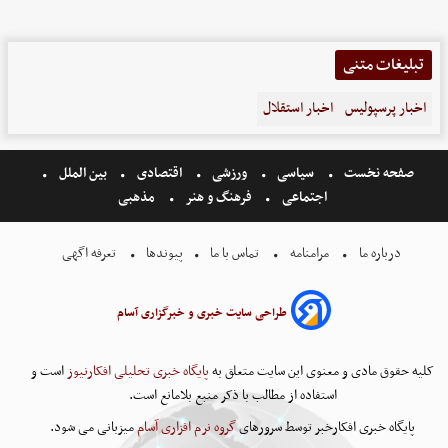
تبلیغات متنی
اخبار پرسپولیس
اخبار استقلال
صفحه نخست
سیاسی
ورزشی
اقتصادی
بین الملل
اجتماعی
فرهنگ و هنر
مذهبی
درباره ما
مرامنامه
تماس با ما
پیوندها
تعرفه اگهی
طراحی سایت خبری و خبرگزاری آسام
کلیه حقوق مادی و معنوی این سایت متعلق به
پایگاه خبری تحلیلی افکارنیوز
است و
استفاده از مطالب با ذکر منبع بلامانع است.
پایگاه خبری افکارخبر توسط سرورهای
گروه نرم افزاری آسام
میزبانی می شود.