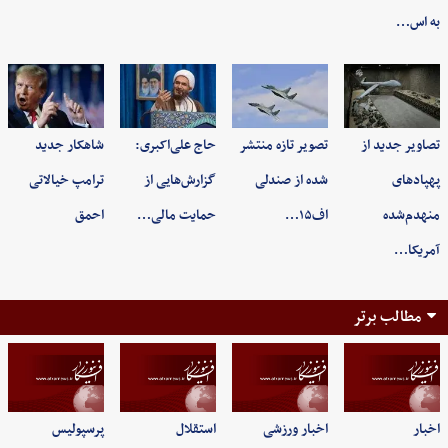
به اس…
تصاویر جدید از
تصویر تازه منتشر
حاج علی‌اکبری:
شاهکار جدید
پهپادهای
شده از صندلی
گزارش‌هایی از
ترامپ خیالاتی
منهدم‌شده
اف۱۵…
حمایت مالی…
احمق
آمریکا…
مطالب برتر
اخبار
اخبار ورزشی
استقلال
پرسپولیس