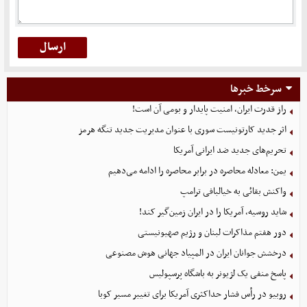
سرخط خبرها
راز قدرت ایران، امنیت پایدار و بومی آن است!
اثر جدید کارتونیست سوری با عنوان مدیریت جدید تنگه هرمز
تحریم‌های جدید ضد ایرانی آمریکا
یمن: معادله محاصره در برابر محاصره را ادامه می‌دهیم
واکنش بقائی به خیالبافی ترامپ
شاید روسیه، آمریکا را در ایران زمین‌گیر کند!
دور هفتم مذاکرات لبنان و رژیم صهیونیستی
درخشش جوانان ایران در المپیاد جهانی هوش مصنوعی
پاسخ منفی یک لژیونر به باشگاه پرسپولیس
روبیو در رأس فشار حداکثری آمریکا برای تغییر مسیر کوبا