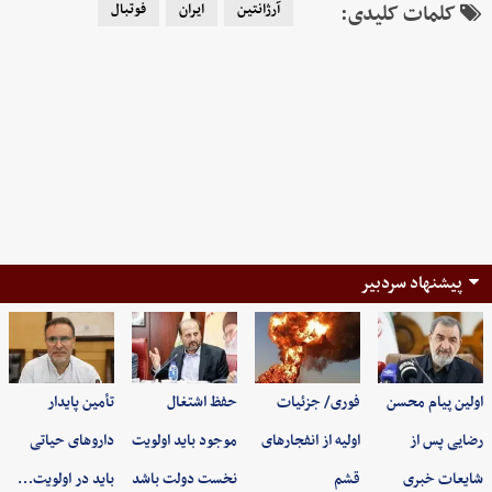
کلمات کلیدی:
آرژانتین
ایران
فوتبال
پیشنهاد سردبیر
اولین پیام محسن
فوری/ جزئیات
حفظ اشتغال
تأمین پایدار
رضایی پس از
اولیه از انفجارهای
موجود باید اولویت
داروهای حیاتی
شایعات خبری
قشم
نخست دولت باشد
باید در اولویت…