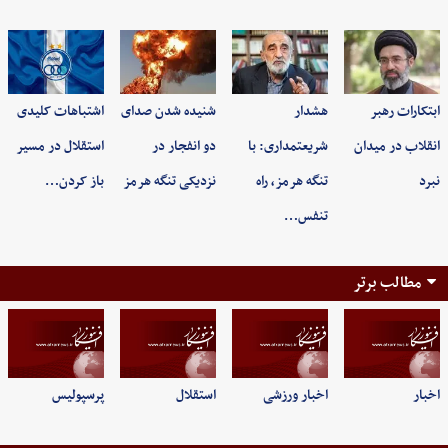
ابتکارات رهبر
هشدار
شنیده شدن صدای
اشتباهات کلیدی
انقلاب در میدان
شریعتمداری: با
دو انفجار در
استقلال در مسیر
نبرد
تنگه هرمز، راه
نزدیکی تنگه هرمز
باز کردن…
تنفس…
مطالب برتر
اخبار
اخبار ورزشی
استقلال
پرسپولیس