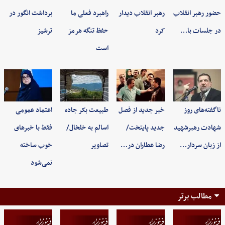
حضور رهبر انقلاب
رهبر انقلاب دیدار
راهبرد فعلی ما
برداشت انگور در
در جلسات با…
کرد
حفظ تنگه هرمز
ترشیز
است
ناگفته‌های روز
خبر جدید از فصل
طبیعت بکر جاده
اعتماد عمومی
شهادت رهبرشهید
جدید پایتخت/
اسالم به خلخال/
فقط با خبرهای
از زبان سردار…
رضا عطاران در…
تصاویر
خوب ساخته
نمی‌شود
مطالب برتر