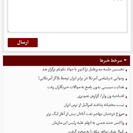
سرخط خبرها
نخستین جلسه مدیرعامل تراکتور با جواد نکونام برگزار شد
رسوایی دیپلماسی آمریکا در برابر ایران توسط بلاگر آمریکایی!
هدایت ممبینی بدون پاسخ به سوالات خبرنگاران رفت
افتتاحیه ون وار/ گزارش تصویری
تست مخفیانه پدافند اسرائیل از ترس ایران
شروع درخشان مهاجم نفت آبادان پیش از آغاز لیگ برتر
واکنش حشد شعبی به اتهام‌ علیه رئیس این سازمان
کمال شرف توافق مکه را به سخره گرفت