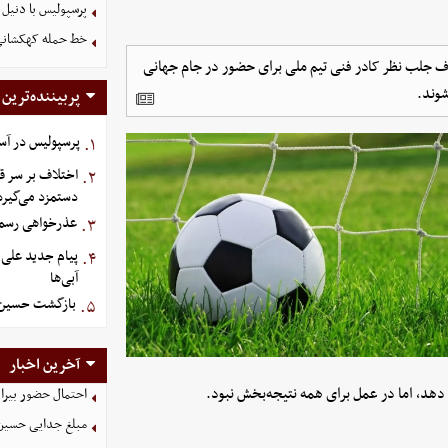
پرسپولیس با دنیل 
خط حمله کهکشانی گ
هدف جلب نظر کادر فنی تیم ملی برای حضور در جام جهانی
پربیننده‌ترین
پرسپولیس در آستانه جذ
۱.
اختلاف بر سر قر
۲.
دستمزد می‌گیرد
عذرخواهی رسمی 
۳.
پیام جدید علی ت
۴.
آبی‌ها
بازگشت حسین‌نژ
۵.
آخرین اخبار
 دهد، اما در عمل برای همه نتیجه‌بخش نبود.
احتمال حضور بیرا
مبلغ جدایی حسین 