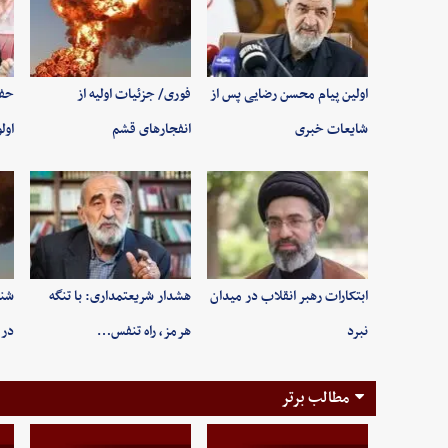
اولین پیام محسن رضایی پس از
فوری/ جزئیات اولیه از
حفظ
شایعات خبری
انفجارهای قشم
اول
ابتکارات رهبر انقلاب در میدان
هشدار شریعتمداری: با تنگه
شنی
نبرد
هرمز، راه تنفس…
در 
مطالب برتر