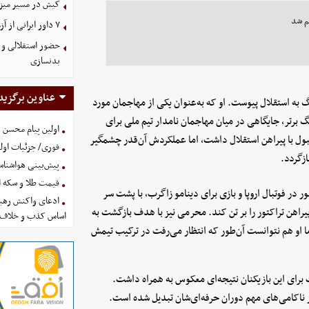
کیش در مسیر میزبانی
م شد
۷ داور ایرانی از آزمون نخبگان آسیا سربلند بیرون آمدند
حضور استقلالی و 
بدنسازی
عناوین برگزید
گ به استقلال پیوست. او که به‌عنوان یکی از مهاجمان مورد
 برتر، جایگاهی در میان مهاجمان نامدار تیم ملی برای
اولین پیام محسن 
ول با پیراهن استقلال داشت، اما عملکردش آن‌قدر چشمگیر
فوری/ جزئیات اولی
ازگردد.
پیش‌بینی هواشناسی امروز
قیمت طلا و سکه امروز پنجشنب
ر فوتبال اروپا و بازی برای دینامو زاگرب، با پشت سر
ادعای واکنش رهبر
راهن تراکتور را بر تن کند. محرمی نیز با هدف بازگشت به
اساس کذب و خلاف 
اما او هم نتوانست آن‌طور که انتظار می‌رفت در ترکیب تیمش
ت برای این بازیکنان نتیجه‌ای معکوس به همراه داشت.
 از ناکامی‌های مهم دوران حرفه‌ای‌شان تبدیل شده است.