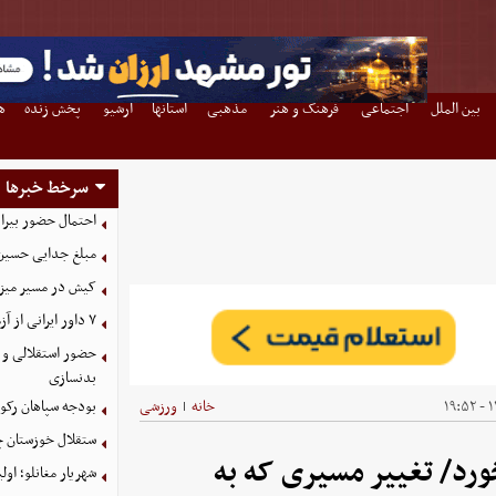
بین الملل
اجتماعی
فرهنگ و هنر
مذهبی
استانها
آرشیو
پخش زنده
ه
سرخط خبرها
احتمال حضور بیرا
مبلغ جدایی حسین 
کیش در مسیر میزبانی
۷ داور ایرانی از آزمون نخبگان آسیا سربلند بیرون آمدند
حضور استقلالی و 
بدنسازی
۱۴
خانه
ورزشی
بودجه سپاهان رکورد زد؛ تصویب
|
ستقلال خوزستان چ
رد/ تغییر مسیری که به
شهریار مغانلو؛ اول