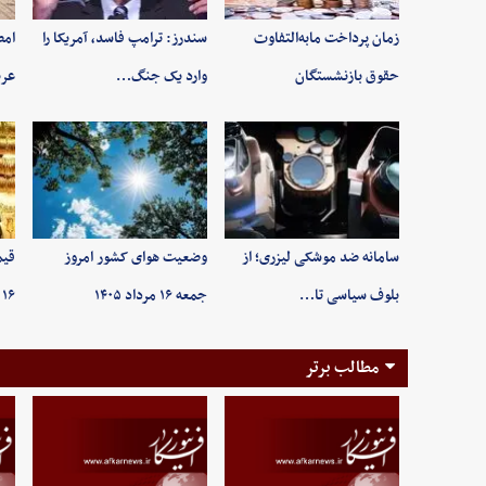
زمان پرداخت مابه‌التفاوت
سندرز: ترامپ فاسد، آمریکا را
امض
حقوق بازنشستگان
وارد یک جنگ…
عرب
سامانه ضد موشکی لیزری؛ از
وضعیت هوای کشور امروز
قیم
بلوف سیاسی تا…
جمعه ۱۶ مرداد ۱۴۰۵
۱۶ مردادماه ۱۴۰۵/ …
مطالب برتر