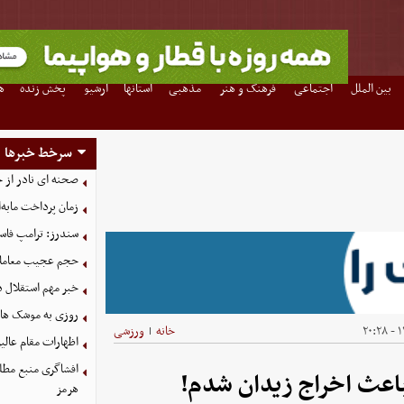
بین الملل
اجتماعی
فرهنگ و هنر
مذهبی
استانها
آرشیو
پخش زنده
ه
سرخط خبرها
صحنه ای نادر از 
زمان پرداخت مابه‌
سندرز: ترامپ فاسد
حجم عجیب معاملا
خبر مهم استقلال د
روزی به موشک‌ های 
۱۴
خانه
ورزشی
|
اظهارات مقام عالیر
افشاگری منبع مطلع
هرمز