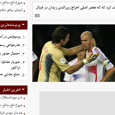
شروع تلخ مدافع ت
تراف کرد که که مقصر اصلی اخراج زین‌الدین زیدان در فینال
امضای توافق دفاعی
پربیننده‌ترین
پرسپولیس در آستانه جذ
۱.
عذرخواهی رسمی 
۲.
احتمال حضور بی
۳.
شهریار مغانلو؛ 
۴.
تراکتور
مبلغ جدایی حسی
۵.
آخرین اخبار
خبر مهم استقلال د
شروع تلخ مدافع ت
هشدار مهدی تارتا