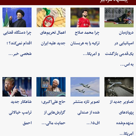
دروازه‌بان
چرا محمد صلاح
اعمال تحریم‌های
چرا دستگاه قضایی
اسپانیایی در
ترکیه را به عربستان
جدید علیه ایران
اقدام نمی‌کند؟ ؛
یک‌قدمی بازگشت
و آمریکا…
شخصی خبر…
به اس…
تصاویر جدید از
تصویر تازه منتشر
حاج علی‌اکبری:
شاهکار جدید
پهپادهای
شده از صندلی
گزارش‌هایی از
ترامپ خیالاتی
منهدم‌شده
اف۱۵…
حمایت مالی…
احمق
آمریکا…