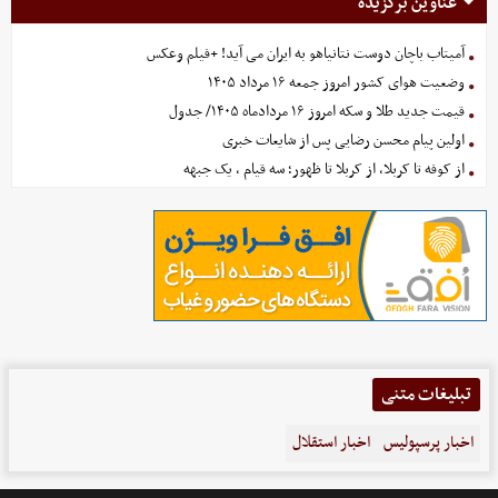
عناوین برگزیده
آمیتاب باچان دوست نتانیاهو به ایران می آید! +فیلم وعکس
وضعیت هوای کشور امروز جمعه ۱۶ مرداد ۱۴۰۵
قیمت جدید طلا و سکه امروز ۱۶ مردادماه ۱۴۰۵/ جدول
اولین پیام محسن رضایی پس از شایعات خبری
از کوفه تا کربلا، از کربلا تا ظهور؛ سه قیام ، یک جبهه
تبلیغات متنی
اخبار پرسپولیس
اخبار استقلال