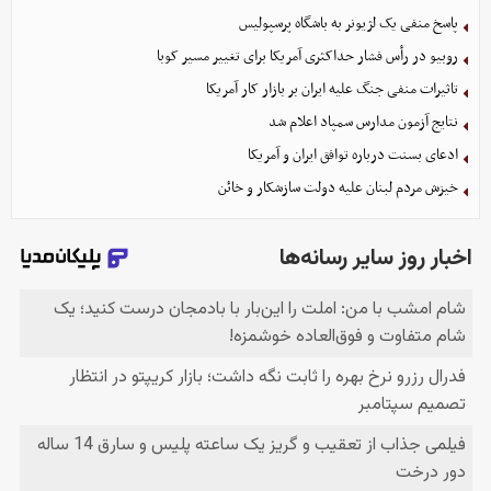
پاسخ منفی یک لژیونر به باشگاه پرسپولیس
روبیو در رأس فشار حداکثری آمریکا برای تغییر مسیر کوبا
تاثیرات منفی جنگ علیه ایران بر بازار کار آمریکا
نتایج آزمون مدارس سمپاد اعلام شد
ادعای بسنت درباره توافق ایران و آمریکا
خیزش مردم لبنان علیه دولت سازشکار و خائن