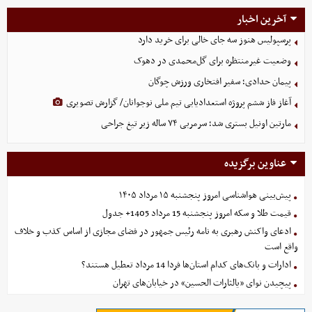
آخرین اخبار
پرسپولیس هنوز سه جای خالی برای خرید دارد
وضعیت غیرمنتظره برای گل‌محمدی در دهوک
پیمان حدادی؛ سفیر افتخاری ورزش چوگان
آغاز فاز ششم پروژه استعدادیابی تیم ملی نوجوانان/ گزارش تصویری
مارتین اونیل بستری شد؛ سرمربی ۷۴ ساله زیر تیغ جراحی
عناوین برگزیده
پیش‌بینی هواشناسی امروز پنجشنبه ۱۵ مرداد ۱۴۰۵
قیمت طلا و سکه امروز پنجشنبه 15 مرداد 1405+ جدول
ادعای واکنش رهبری به نامه رئیس جمهور در فضای مجازی از اساس کذب و خلاف
واقع است
ادارات و بانک‌های کدام استان‌ها فردا 14 مرداد تعطیل هستند؟
پیچیدن نوای «یالثارات الحسین» در خیابان‌های تهران