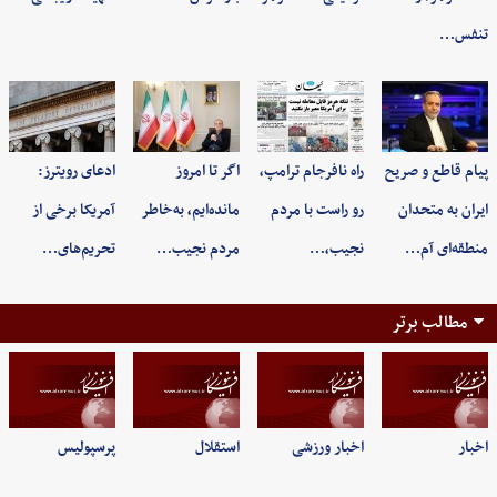
تنفس…
پیام قاطع و صریح
راه نافرجام ترامپ،
اگر تا امروز
ادعای رویترز:
ایران به متحدان
رو راست با مردم
مانده‌ایم، به‌خاطر
آمریکا برخی از
منطقه‌ای آم…
نجیب،…
مردم نجیب…
تحریم‌های…
مطالب برتر
اخبار
اخبار ورزشی
استقلال
پرسپولیس