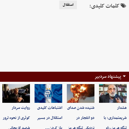
کلمات کلیدی:
استقلال
پیشنهاد سردبیر
هشدار
شنیده شدن صدای
اشتباهات کلیدی
روایت سردار
شریعتمداری: با
دو انفجار در
استقلال در مسیر
کوثری از نحوه ترور
تنگه هرمز، راه
نزدیکی تنگه هرمز
باز کردن…
شهید لاریجانی