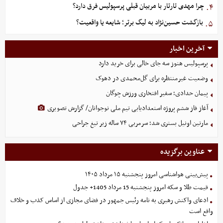
چرا مهدی تارتار با مربیان قبلی پرسپولیس فرق دارد؟
۴.
بازگشت حسین‌نژاد به لیگ برتر؛ شایعه یا واقعیت؟
۵.
آخرین اخبار
پرسپولیس هنوز سه جای خالی برای خرید دارد
وضعیت غیرمنتظره برای گل‌محمدی در دهوک
پیمان حدادی؛ سفیر افتخاری ورزش چوگان
آغاز فاز ششم پروژه استعدادیابی تیم ملی نوجوانان/ گزارش تصویری
مارتین اونیل بستری شد؛ سرمربی ۷۴ ساله زیر تیغ جراحی
عناوین برگزیده
پیش‌بینی هواشناسی امروز پنجشنبه ۱۵ مرداد ۱۴۰۵
قیمت طلا و سکه امروز پنجشنبه 15 مرداد 1405+ جدول
ادعای واکنش رهبری به نامه رئیس جمهور در فضای مجازی از اساس کذب و خلاف
واقع است