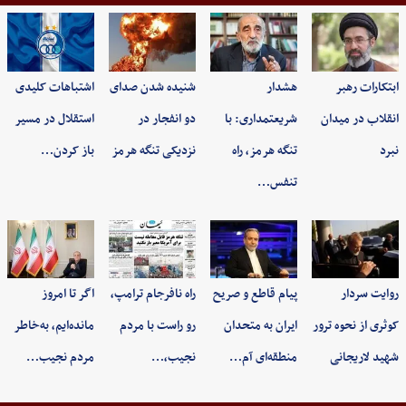
ابتکارات رهبر
هشدار
شنیده شدن صدای
اشتباهات کلیدی
انقلاب در میدان
شریعتمداری: با
دو انفجار در
استقلال در مسیر
نبرد
تنگه هرمز، راه
نزدیکی تنگه هرمز
باز کردن…
تنفس…
روایت سردار
پیام قاطع و صریح
راه نافرجام ترامپ،
اگر تا امروز
کوثری از نحوه ترور
ایران به متحدان
رو راست با مردم
مانده‌ایم، به‌خاطر
شهید لاریجانی
منطقه‌ای آم…
نجیب،…
مردم نجیب…