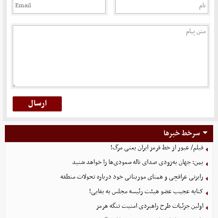
سرخط خبرها
فیلم/ عبور از خط قرمز ایران یعنی مرگ!
یمن: جهان به‌زودی صدای ناله سعودی‌ها را خواهد شنید
رایزنی عراقچی و همتای موریتانی خود درباره تحولات منطقه
کنایه عجیب عضو هیئت رئیسه مجلس به بقایی!
اولین جزئیات طرح راهبردی امنیت تنگه هرمز