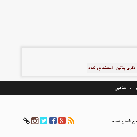
اغری پلاتین
استخدام راننده
ر
مذهبی
بع بلامانع است.