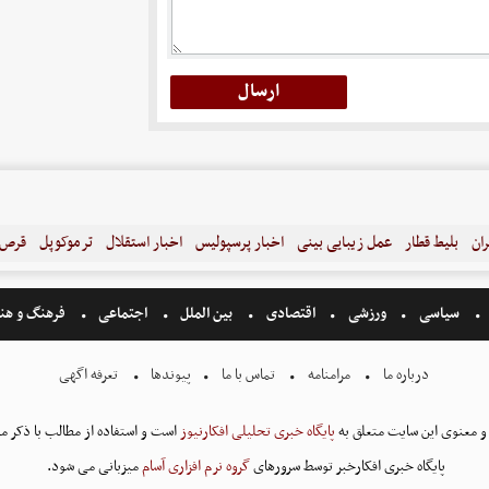
ران
بلیط قطار
عمل زیبایی بینی
اخبار پرسپولیس
اخبار استقلال
ترموکوپل
قرص ل
سیاسی
ورزشی
اقتصادی
بین الملل
اجتماعی
فرهنگ و هن
درباره ما
مرامنامه
تماس با ما
پیوندها
تعرفه اگهی
و معنوی این سایت متعلق به
پایگاه خبری تحلیلی افکارنیوز
است و استفاده از مطالب با ذکر من
پایگاه خبری افکارخبر توسط سرورهای
گروه نرم افزاری آسام
میزبانی می شود.