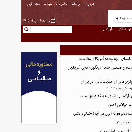
درباره ما
مرامنامه
تماس با ما
پیوندها
تعرفه اگهی
جمعه ۱۶ مرداد ۱۴۰۵
نرمندان
بازرگانی
پادهای منهدم‌شده آمریکا توسط سپاه
تصویر تازه منتشر شده از صندلی اف۱۵ سرنگون‌شده‌ی آمریکایی
ارش‌هایی از حمایت مالی خارجی از
هنگی وجود دارد
ی بازگشایی یک‌طرفه تنگه هرمز نیست!
پ خیالاتی احمق
 نتانیاهو به ایران می آید! +فیلم وعکس
ب در مسکو
حیات وحش ایران +فیلم