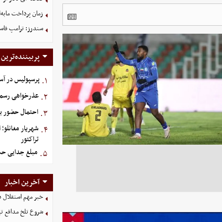
زمان پرداخت مابه‌
سندرز: ترامپ فاسد
پربیننده‌ترین
پرسپولیس در آستانه جذ
۱.
عذرخواهی رسمی 
۲.
احتمال حضور بی
۳.
شهریار مغانلو؛ 
۴.
تراکتور
مبلغ جدایی حسی
۵.
آخرین اخبار
خبر مهم استقلال د
شروع تلخ مدافع ت