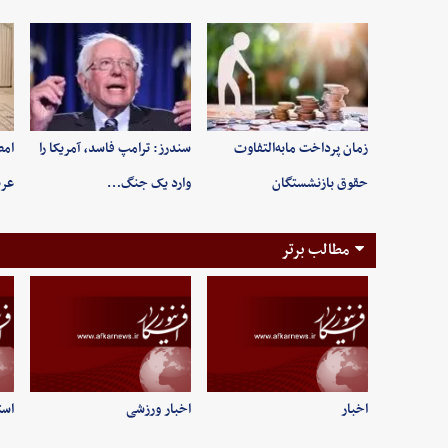
زمان پرداخت مابه‌التفاوت
سندرز: ترامپ فاسد، آمریکا را
امض
حقوق بازنشستگان
وارد یک جنگ…
عرب
مطالب برتر
اخبار
اخبار ورزشی
است