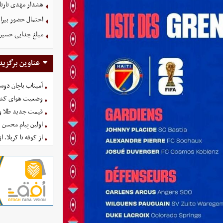
هشدار مهدی تارتا
احتمال حضور بیرا
مبلغ جدایی حسین 
عناوین برگزید
آمیتاب باچان دوست
وضعیت هوای کشور امروز 
قیمت جدید طلا و سکه امروز ۱۶ 
اولین پیام محسن 
از کوفه تا کربلا، ا