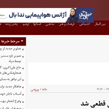
بین الملل
اجتماعی
فرهنگ و هنر
مذهبی
استانها
آرشیو
پخش زنده
ه
سرخط خبرها
تصاویر جدید از په
توسط سپاه
حاج علی‌اکبری: گز
هنجارشکنی‌های فر
این توافق به معنا
شاهکار جدید ترام
۱۴۰
خانه
ورزشی
|
آمیتاب باچان دوست
وقوع انفجار مهی
ی قطعی شد
صحنه ای نادر از 