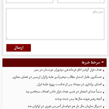
سرخط خبرها
هدف قرار گرفتن اتاق‌ فرماندهی مزدوران عربستان در یمن
دستگیری عامل انتشار مطالب توهین‌آمیز علیه زائران اربعین در فضای مجازی
افشای برکناری در موساد پس از شکست پروژه علیه ایران
منشأ صدای انفجار در قشم، هدف قرار دادن اهداف متخاصم بود
آنچه رهبر شهید سال‌ها پیش دیده بودند
دبیرکل سازمان ملل باز هم خواستار آتش‌بس فوری در اوکراین شد