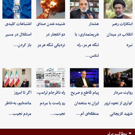
ابتکارات رهبر
هشدار
شنیده شدن صدای
اشتباهات کلیدی
انقلاب در میدان
شریعتمداری: با
دو انفجار در
استقلال در مسیر
نبرد
تنگه هرمز، راه
نزدیکی تنگه هرمز
باز کردن…
تنفس…
روایت سردار
پیام قاطع و صریح
راه نافرجام ترامپ،
اگر تا امروز
کوثری از نحوه ترور
ایران به متحدان
رو راست با مردم
مانده‌ایم، به‌خاطر
شهید لاریجانی
منطقه‌ای آم…
نجیب،…
مردم نجیب…
مطالب برتر