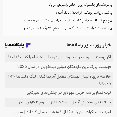
موشک‌های بالستیک ایران؛ چالش راهبردی آمریکا
فیلم/ روایت پزشکیان از انحلال بانک آینده
پاسخ قالیباف به ترامپ/ این دیپلماسی نمایشی، شکست خورده است
باید افراد کارآمدتر را به کار گرفت/ باید مبلغ کالابرگ را افزایش دهیم