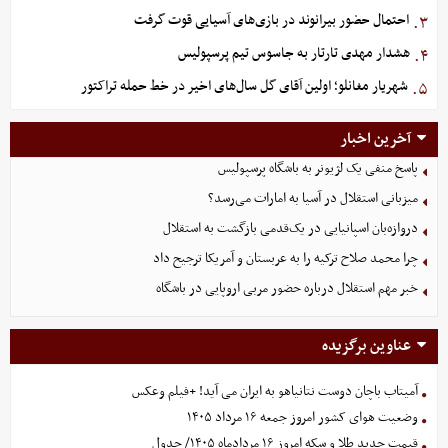
احتمال حضور بیرانوند در بازی‌های آسیایی قوت گرفت
۳.
هشدار مهدی تارتار به جاسوس تیم پرسپولیس
۴.
شهریار مغانلو؛ اولین آقای گل سال‌های اخیر در خط حمله تراکتور
۵.
آخرین اخبار
پاسخ منفی یک لژیونر به باشگاه پرسپولیس
میزبانی استقلال در آسیا به امارات می‌رسد؟
دروازه‌بان اسپانیایی در یک‌قدمی بازگشت به استقلال
چرا محمد صلاح ترکیه را به عربستان و آمریکا ترجیح داد
خبر مهم استقلال درباره حضور مربی اروپایی در باشگاه
عناوین برگزیده
آمیتاب باچان دوست نتانیاهو به ایران می آید! +فیلم وعکس
وضعیت هوای کشور امروز جمعه ۱۶ مرداد ۱۴۰۵
قیمت جدید طلا و سکه امروز ۱۶ مردادماه ۱۴۰۵/ جدول