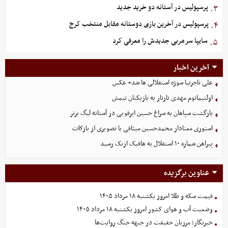
پرسپولیس در آستانه دو خرید جدید
۳.
پرسپولیس در آخرین بازی دوستانه مقابل منتخب کرج
۴.
سایپا سرمربی جدیدش را معرفی کرد
۵.
آخرین اخبار
علی تاجرنیا سوژه استقلالی‌ ها شد+ عکس
اولتیماتوم مهدی تارتار به بازیکنان تیمش
بازگشت سپاهان به سراغ حسین ابرقویی در آستانه لیگ برتر
استوری معنادار محمدحسین میثاقی با تصویری از بازکات
پیراهن شماره ۱۰ استقلال به هافبک ازبک رسید
عناوین برگزیده
قیمت سکه و طلا امروز یکشنبه ۱۸ مرداد ۱۴۰۵
وضعیت آب و هوای کشور امروز یکشنبه ۱۸ مرداد ۱۴۰۵
خبرنگار؛ مرزبان حقیقت در جبهه جنگ روایت‌ها