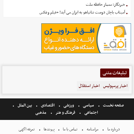
خبرنگار؛ معمار حافظه ملت
آمیتاب باچان دوست نتانیاهو به ایران می آید! +فیلم وعکس
تبلیغات متنی
اخبار پرسپولیس
اخبار استقلال
صفحه نخست
سیاسی
ورزشی
اقتصادی
بین الملل
اجتماعی
فرهنگ و هنر
مذهبی
درباره ما
مرامنامه
تماس با ما
پیوندها
تعرفه اگهی