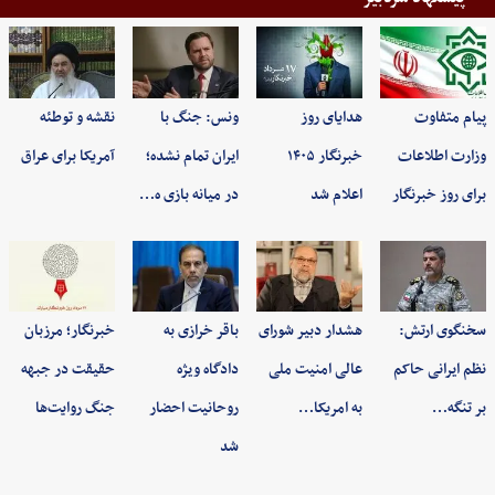
پیام متفاوت
هدایای روز
ونس: جنگ با
نقشه و توطئه
وزارت اطلاعات
خبرنگار ۱۴۰۵
ایران تمام نشده؛
آمریکا برای عراق
برای روز خبرنگار
اعلام شد
در میانه بازی ه…
سخنگوی ارتش:
هشدار دبیر شورای
باقر خرازی به
خبرنگار؛ مرزبان
نظم ایرانی حاکم
عالی امنیت ملی
دادگاه ویژه
حقیقت در جبهه
بر تنگه…
به امریکا…
روحانیت احضار
جنگ روایت‌ها
شد