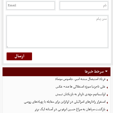
سرخط خبرها
فریاد استیصال منشه امیر، جاسوس موساد
علی تاجرنیا سوژه استقلالی‌ ها شد+ عکس
اولتیماتوم مهدی تارتار به بازیکنان تیمش
استقرار رادارهای اسرائیلی در اوکراین برای مقابله با پهپادهای روسی
بازگشت سپاهان به سراغ حسین ابرقویی در آستانه لیگ برتر