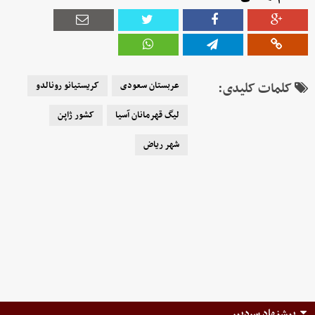
کلمات کلیدی:
عربستان سعودی
کریستیانو رونالدو
لیگ قهرمانان آسیا
کشور ژاپن
شهر ریاض
پیشنهاد سردبیر