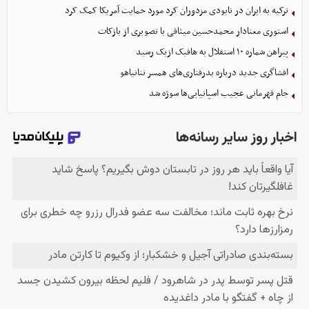
ترکیه به ایران در نابودی مزدوران کرد مورد حمایت آمریکا کمک کرد
استوری معنادار محمدحسین میثاقی با تصویری از بازکات
پیراهن شماره ۱۰ استقلال به هافبک ازبک رسید
افشاگری جدید درباره بدرفتاری‌های همسر نتانیاهو
جام قهرمانی عجیب اسپانیایی‌ها سوژه شد