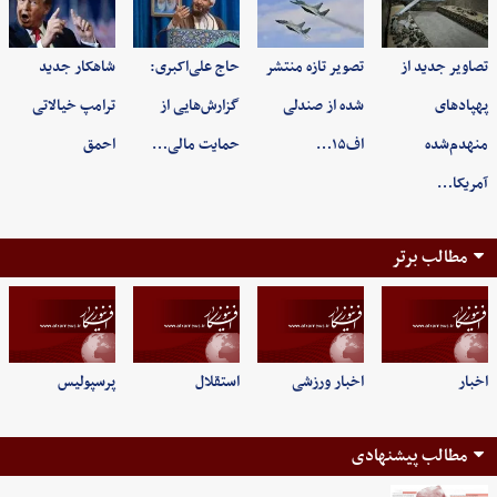
تصاویر جدید از
تصویر تازه منتشر
حاج علی‌اکبری:
شاهکار جدید
پهپادهای
شده از صندلی
گزارش‌هایی از
ترامپ خیالاتی
منهدم‌شده
اف۱۵…
حمایت مالی…
احمق
آمریکا…
مطالب برتر
اخبار
اخبار ورزشی
استقلال
پرسپولیس
مطالب پیشنهادی