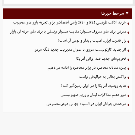
سرخط خبرها
خرید اکانت ظرفیتی PS5 و PS4؛ راهی اقتصادی برای تجربه بازی‌های محبوب
معرفی برند های معروف سشوار؛ مقایسه سشوار پرنسلی با برند های حرفه ای بازار
راز قدرت ایران، امنیت پایدار و بومی آن است!
اثر جدید کارتونیست سوری با عنوان مدیریت جدید تنگه هرمز
تحریم‌های جدید ضد ایرانی آمریکا
یمن: معادله محاصره در برابر محاصره را ادامه می‌دهیم
واکنش بقائی به خیالبافی ترامپ
شاید روسیه، آمریکا را در ایران زمین‌گیر کند!
دور هفتم مذاکرات لبنان و رژیم صهیونیستی
درخشش جوانان ایران در المپیاد جهانی هوش مصنوعی