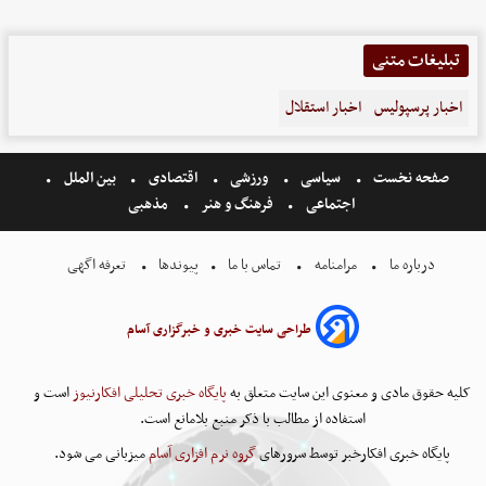
تبلیغات متنی
اخبار پرسپولیس
اخبار استقلال
صفحه نخست
سیاسی
ورزشی
اقتصادی
بین الملل
اجتماعی
فرهنگ و هنر
مذهبی
درباره ما
مرامنامه
تماس با ما
پیوندها
تعرفه اگهی
طراحی سایت خبری و خبرگزاری آسام
کلیه حقوق مادی و معنوی این سایت متعلق به
پایگاه خبری تحلیلی افکارنیوز
است و
استفاده از مطالب با ذکر منبع بلامانع است.
پایگاه خبری افکارخبر توسط سرورهای
گروه نرم افزاری آسام
میزبانی می شود.