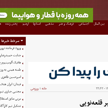
بین الملل
اجتماعی
فرهنگ و هنر
مذهبی
استانها
آرشیو
پخش زنده
ه
سرخط خبرها
ورود فرمانده ترور
جنایت حمیدرضارجب
هافبک آلومینیوم 
طعنه همتی به وزیر
امیرحسین طاهری 
فیدان: ایران هدف
۱۴
خانه
ورزشی
|
مجتبی جباری تیم 
مربی سابق استقلا
‎‌نویی
تشکیل تیم کارآگاه