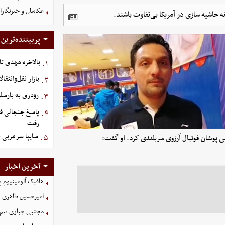
عکاسان و خبرنگار
 حاشیه سازی در آمریکا بی‌تفاوت باشند.
پربیننده‌ترین
بالاخره مهدی تا
۱.
بازار نقل‌وانتقا
۲.
رودری به بارسل
۳.
پاسخ جنجالی فیف
۴.
رفت
سایپا سرمربی 
۵.
 پوشان فوتبال آرزوی سربلندی کرد. او گفت:
آخرین اخبار
هافبک آلومینیوم 
امیرحسین طاهری 
مجتبی جباری تیم 