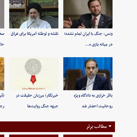
ونس: جنگ با ایران تمام نشده؛
نقشه و توطئه آمریکا برای عراق
سخن
در میانه بازی ه…
حاک
باقر خرازی به دادگاه ویژه
خبرنگار؛ مرزبان حقیقت در
تأی
روحانیت احضار شد
جبهه جنگ روایت‌ها
رجب
مطالب برتر