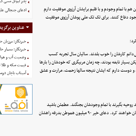
پدر لیونل مسی د
با خود می‌برند و من هم با تمام وجودم و با قلبم برایشان آرزوی موفقیت دارم
ادعای جنجالی علیر
 وجود دفاع کنند. برای تک تک ملی پوشان آرزوی موفقیت
عناوین برگزید
رد:
خبرنگار؛ مرزبان 
خبرنگار؛ معمار ح
دانم کارشان را خوب بلدند. سالیان سال تجربه کسب
وضعیت آب و هوای کشور ا
ن بسیار نابغه بودند، چه زمان مربیگری که خودشان را بارها
قیمت سکه و طلا امروز شنبه
اند و دوست دارم که ایشان نتیجه سالها زحمت، مرارت و عشق
آمیتاب باچان دوست
ید روحیه بگیرند با تمام وجودشان بجنگند. مطمئن باشید
آنهایی که ایرانی واقعی هستند و دلشان با ایران است در آنجا تشویقشان خواهند کرد. دعای خیر ۹۰ میلیون هموطن بدرقه راهشان