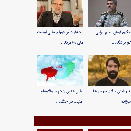
گوی ارتش: نظم ایرانی
هشدار دبیر شورای عالی امنیت
م بر تنگه…
ملی به امریکا…
ید ربایش و قتل حمیدرضا
اولین عکس از شهید والامقام
‌زاده
امنیت در جنگ…