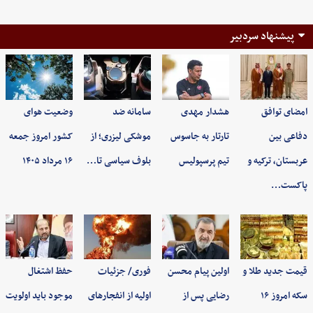
پیشنهاد سردبیر
امضای توافق
هشدار مهدی
سامانه ضد
وضعیت هوای
دفاعی بین
تارتار به جاسوس
موشکی لیزری؛ از
کشور امروز جمعه
عربستان، ترکیه و
تیم پرسپولیس
بلوف سیاسی تا…
۱۶ مرداد ۱۴۰۵
پاکست…
قیمت جدید طلا و
اولین پیام محسن
فوری/ جزئیات
حفظ اشتغال
سکه امروز ۱۶
رضایی پس از
اولیه از انفجارهای
موجود باید اولویت