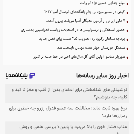
مبلغ جدایی حسین نژاد لو رفت
کیش در مسیر میزبانی جام باشگاه‌های فوتسال آسیا ۲۰۲۷
۷ داور ایرانی از آزمون نخبگان آسیا سربلند بیرون آمدند
حضور استقلالی و پرسپولیسی‌ها در انتخابات ریاست فدراسیون بدنسازی
بودجه سپاهان رکورد زد؛ تصویب ۲.۵ همت برای فصل جدید
ستقلال خوزستان چهار هفته مهمان پایتخت شد
شهریار مغانلو؛ اولین آقای گل سال‌های اخیر در خط حمله تراکتور