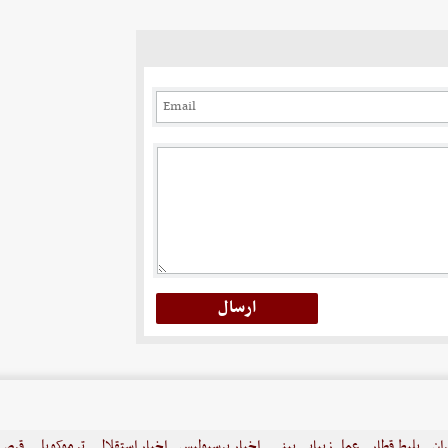
ران
بلیط قطار
عمل زیبایی بینی
اخبار پرسپولیس
اخبار استقلال
ترموکوپل
قرص ل