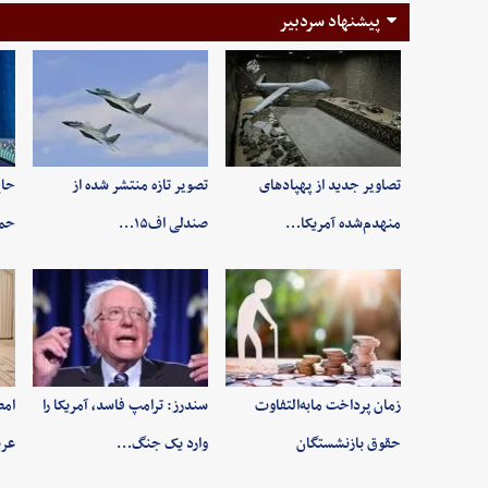
پیشنهاد سردبیر
تصاویر جدید از پهپادهای
تصویر تازه منتشر شده از
حاج
منهدم‌شده آمریکا…
صندلی اف۱۵…
حم
زمان پرداخت مابه‌التفاوت
سندرز: ترامپ فاسد، آمریکا را
امض
حقوق بازنشستگان
وارد یک جنگ…
عرب