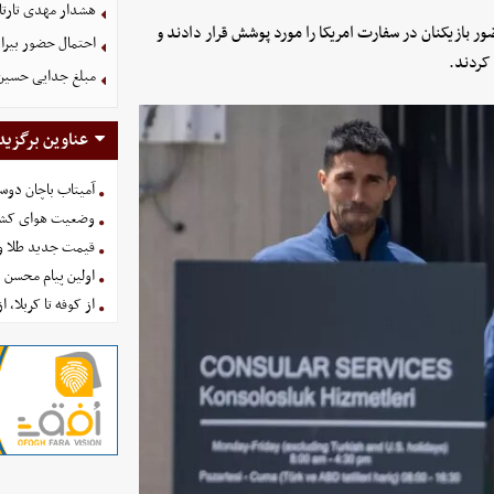
هشدار مهدی تارتا
ر بازیکنان در سفارت امریکا را مورد پوشش قرار دادند و
احتمال حضور بیرا
 کردند.
مبلغ جدایی حسین 
عناوین برگزید
آمیتاب باچان دوست
وضعیت هوای کشور امروز 
قیمت جدید طلا و سکه امروز ۱۶ 
اولین پیام محسن 
از کوفه تا کربلا، ا