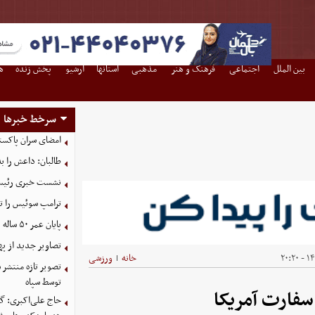
بین الملل
اجتماعی
فرهنگ و هنر
مذهبی
استانها
آرشیو
پخش زنده
ه
سرخط خبرها
امضای سران پاکستا
طالبان: داعش را ب
نشست خبری رئیس‌ج
ترامپ سوئیس را ت
پایان عمر ۵۰ ساله دلارهای نفتی به دست ایران
تصاویر جدید از په
۱۴۰
خانه
ورزشی
|
توسط سپاه
 سفارت آمریکا
حاج علی‌اکبری: گز