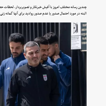
چندین رسانه مختلف امروز با آفیش خبرنکار و تصویربردار، لحظات حضو
البته در مورد احتمال صدور یا عدم صدور روادید برای آنها گمانه زنی