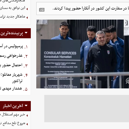
هنجارشکنی‌های فر
ا در سفارت این کشور در آنکارا حضور پیدا کردند.
این توافق به معنا
شاهکار جدید ترام
پربیننده‌ترین
پرسپولیس در آستانه جذ
۱.
عذرخواهی رسمی 
۲.
احتمال حضور بی
۳.
شهریار مغانلو؛ 
۴.
تراکتور
هشدار مهدی تا
۵.
آخرین اخبار
خبر مهم استقلال د
شروع تلخ مدافع ت