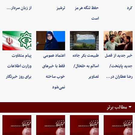
کرد
حفظ تنگه هرمز
ترشیز
از زبان سردار…
است
خبر جدید از فصل
طبیعت بکر جاده
اعتماد عمومی
پیام متفاوت
جدید پایتخت/
اسالم به خلخال/
فقط با خبرهای
وزارت اطلاعات
رضا عطاران در…
تصاویر
خوب ساخته
برای روز خبرنگار
نمی‌شود
مطالب برتر