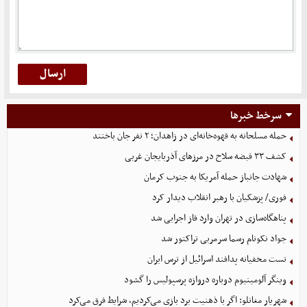
سرخط خبرها
حمله مسلحانه به قهوه‌خانه‌ای در زاهدان؛ ۲ نفر جان باختند
کشف ۳۳ قبضه سلاح در مرزهای آذربایجان غربی
شهادت جانباز حمله آمریکا به جنوب کرمان
فوری/ پزشکیان با رهبر انقلاب دیدار کرد
پناهگاه‌سازی در تهران وارد فاز اجرایی شد
جواد نکونام رسما سرمربی تراکتور شد
تست مخفیانه پدافند اسرائیل از ترس ایران
وینگر آلومینیوم دوباره دروازه پرسپولیس را گشود
شهریار مغانلو: اگر با ذهنیت برد بازی می‌کردیم، شرایط فرق می‌کرد