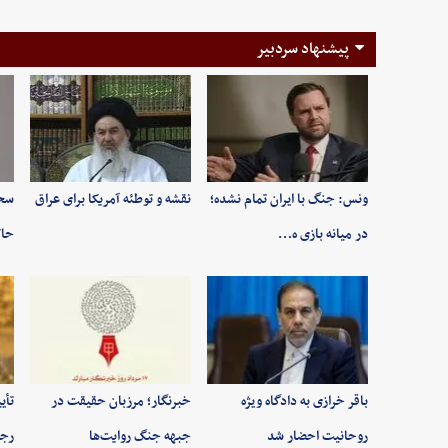
پیشنهاد سردبیر
ونس: جنگ با ایران تمام نشده؛
نقشه و توطئه آمریکا برای عراق
سخن
در میانه بازی ه…
حاک
باقر خرازی به دادگاه ویژه
خبرنگار؛ مرزبان حقیقت در
تأی
روحانیت احضار شد
جبهه جنگ روایت‌ها
رجب