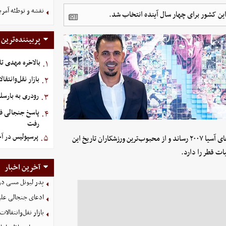
نقشه و توطئه آمریک
این کشور برای چهار سال آینده انتخاب شد.
پربیننده‌ترین
بالاخره مهدی تا
۱.
بازار نقل‌وانتقا
۲.
رودری به بارسل
۳.
پاسخ جنجالی فیف
۴.
رفت
پرسپولیس در آ
۵.
است. او به عنوان کاپیتان، تیم ملی عراق را به قهرمانی در جام ملت‌های آسیا ۲۰۰۷ رساند و از محبوب‌ترین ورزشکاران تاریخ این
ات قطر را دارد.
آخرین اخبار
پدر لیونل مسی د
ادعای جنجالی علیر
بازار نقل‌وانتقالات