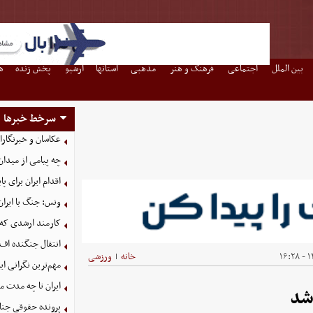
بین الملل
اجتماعی
فرهنگ و هنر
مذهبی
استانها
آرشیو
پخش زنده
ه
سرخط خبرها
عکاسان و خبرنگار
چه پیامی از میدان
اقدام ایران برای 
ونس: جنگ با ایران
کارمند ارشدی که
انتقال جنگنده اف-۳۵ به کشور همسایه شکست خو
۱۴
خانه
ورزشی
|
مهم‌ترین نگرانی‌ 
ایران تا چه مدت م
شد
پرونده حقوقی جنای