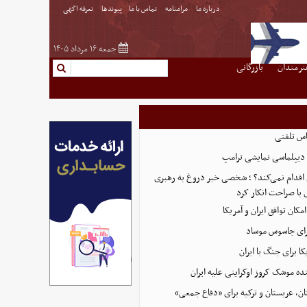
درباره ما
مرامنامه
تماس با ما
پیوندها
تعرفه اگهی
جمعه ۱۶ مرداد ۱۴۰۵
نرمندان
بازرگانی
اس تلفنی
دیپلماسی نمایشی ترامپ
 اقدام نمی‌کند؟ ؛ شخصی خبر دروغ به رهبری
 با صراحت انکار کرد
امکان توافق ایران و آمریکا
رای جاسوس موساد
ا برای جنگ با ایران
نده موشک کروز اوکراینی علیه ایران
ن، عربستان و ترکیه برای «دفاع جمعی»