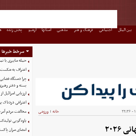
بین الملل
اجتماعی
فرهنگ و هنر
مذهبی
استانها
آرشیو
پخش زنده
ه
سرخط خبرها
حمله سایبری با تم
اعتراف به شکست 
چرا دستگاه قضایی
بسته و دفتر رهبری
ارزیابی اسرائیل از 
اعترافی دردناک ب
۱
خانه
ورزشی
مخالفت مردم آمریک
|
یاوه‌گویی تولیدکن
۲۰۲۶
امضای سران پاکستا