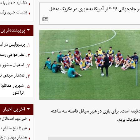
طالبان: داعش را ب
بر اساس اعلام مهدی تاج، با تایید فیفا، کمپ تیم ملی فوتبال ایران در جام‌جهانی ۲۰۲۶ از آمریکا به شهری در مکزیک منتقل
نشست خبری رئیس‌ج
پربیننده‌ترین
پرسپولیس در آستانه جذ
۱.
عذرخواهی رسمی 
۲.
احتمال حضور بی
۳.
هشدار مهدی تار
۴.
شهریار مغانلو؛
۵.
تراکتور
آخرین اخبار
قه‌ای است. فاصله کمپ با خودرو تا لس‌آنجلس‌ هم ۳ ساعت و ۲۰ دقیقه است. برای بازی در شهر سیاتل فاصله سه ساعته
خبر مهم استقلال د
ه مکزیک بریم.
شروع تلخ مدافع ت
هشدار مهدی تارتا