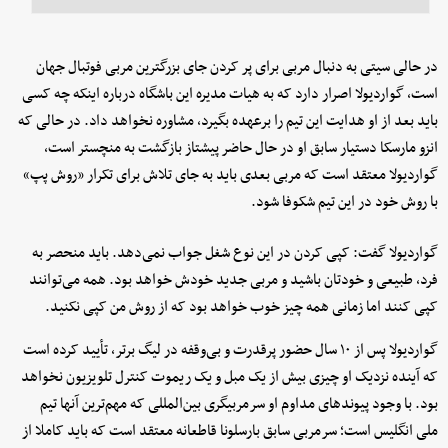
در حالی سیتی به دنبال مربی برای پر کردن جای بزرگترین مربی فوتبال جهان
است، گواردیولا اصرار دارد که به هیات مدیره این باشگاه درباره اینکه چه کسی
باید بعد از او هدایت این تیم را برعهده بگیرد، مشاوره نخواهد داد. در حالی که
انزو مارسکا دستیار سابق او در حال حاضر پیشتاز بازگشت به منچستر است،
گواردیولا معتقد است که مربی بعدی باید به جای تلاش برای تکرار «روش پپ»
با روش خود در این تیم شکوفا شود.
گواردیولا گفت: کپی کردن در این نوع شغل جواب نمی‌دهد. باید منحصر به
فرد، طبیعی و خودتان باشید و مربی جدید خودش خواهد بود. همه می‌توانند
کپی کنند اما زمانی همه چیز خوب خواهد بود که از روش من کپی نکنید.
گواردیولا پس از ۱۰ سال حضور پرقدرت و بی‌وقفه در لیگ برتر، تأیید کرده است
که آینده نزدیک او چیزی بیش از یک مبل و یک ریموت کنترل تلویزیون نخواهد
بود. با وجود پیوندهای مداوم او سرمربیگری بین‌المللی که مهم‌ترین آنها تیم
ملی انگلیس است؛ سرمربی سابق بارسلونا قاطعانه معتقد است که باید کاملا از