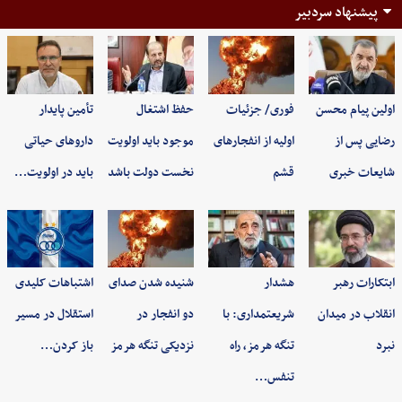
پیشنهاد سردبیر
اولین پیام محسن
فوری/ جزئیات
حفظ اشتغال
تأمین پایدار
رضایی پس از
اولیه از انفجارهای
موجود باید اولویت
داروهای حیاتی
شایعات خبری
قشم
نخست دولت باشد
باید در اولویت…
ابتکارات رهبر
هشدار
شنیده شدن صدای
اشتباهات کلیدی
انقلاب در میدان
شریعتمداری: با
دو انفجار در
استقلال در مسیر
نبرد
تنگه هرمز، راه
نزدیکی تنگه هرمز
باز کردن…
تنفس…