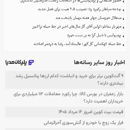
حضور استقلالی و پرسپولیسی‌ها در انتخابات ریاست فدراسیون بدنسازی
بودجه سپاهان رکورد زد؛ تصویب ۲.۵ همت برای فصل جدید
ستقلال خوزستان چهار هفته مهمان پایتخت شد
شهریار مغانلو؛ اولین آقای گل سال‌های اخیر در خط حمله تراکتور
پرسپولیس با دنیل گرا به بن بست خورد
خط حمله کهکشانی گل‌گهر؛ عالیشاه آمد، رقبا به دردسر افتادند