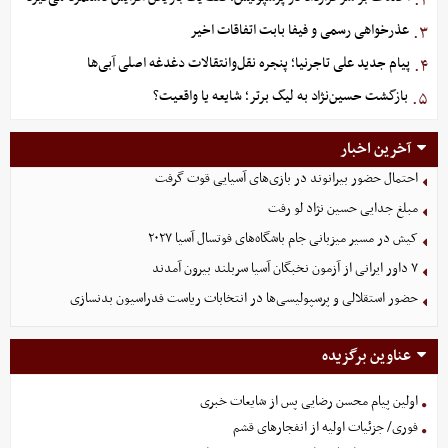
۲.
عذرخواهی رسمی و فیفا بابت اتفاقات اخیر
۳.
پیام جدید علی تاجرنیا؛ پنجره نقل‌وانتقالات دغدغه اصلی آبی‌ها
۴.
بازگشت حسین‌نژاد به لیگ برتر؛ شایعه یا واقعیت؟
۵.
آخرین اخبار
احتمال حضور بیرانوند در بازی‌های آسیایی قوت گرفت
مبلغ جدایی حسین نژاد لو رفت
کیش در مسیر میزبانی جام باشگاه‌های فوتسال آسیا ۲۰۲۷
۷ داور ایرانی از آزمون نخبگان آسیا سربلند بیرون آمدند
حضور استقلالی و پرسپولیسی‌ها در انتخابات ریاست فدراسیون بدنسازی
عناوین برگزیده
اولین پیام محسن رضایی پس از شایعات خبری
فوری/ جزئیات اولیه از انفجارهای قشم