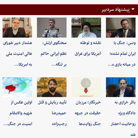
پیشنهاد سردبیر
ونس: جنگ با
نقشه و توطئه
سخنگوی ارتش:
هشدار دبیر شورای
ایران تمام نشده؛
آمریکا برای عراق
نظم ایرانی حاکم
عالی امنیت ملی
در میانه بازی ه…
بر تنگه…
به امریکا…
باقر خرازی به
خبرنگار؛ مرزبان
تأیید ربایش و قتل
اولین عکس از
دادگاه ویژه
حقیقت در جبهه
حمیدرضا
شهید والامقام
روحانیت احضار
جنگ روایت‌ها
رجب‌زاده
امنیت در جنگ…
شد