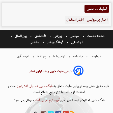
تبلیغات متنی
اخبار پرسپولیس
اخبار استقلال
صفحه نخست
سیاسی
ورزشی
اقتصادی
بین الملل
اجتماعی
فرهنگ و هنر
مذهبی
درباره ما
مرامنامه
تماس با ما
پیوندها
تعرفه اگهی
طراحی سایت خبری و خبرگزاری آسام
کلیه حقوق مادی و معنوی این سایت متعلق به
پایگاه خبری تحلیلی افکارنیوز
است و
استفاده از مطالب با ذکر منبع بلامانع است.
پایگاه خبری افکارخبر توسط سرورهای
گروه نرم افزاری آسام
میزبانی می شود.