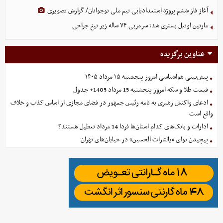
آغاز فاز ششم پروژه استعدادیابی تیم ملی نوجوانان/ گزارش تصویری
مارتین اونیل بستری شد؛ سرمربی ۷۴ ساله زیر تیغ جراحی
عناوین برگزیده
پیش‌بینی هواشناسی امروز پنجشنبه ۱۵ مرداد ۱۴۰۵
قیمت طلا و سکه امروز پنجشنبه 15 مرداد 1405+ جدول
ادعای واکنش رهبری به نامه رئیس جمهور در فضای مجازی از اساس کذب و خلاف
واقع است
ادارات و بانک‌های کدام استان‌ها فردا 14 مرداد تعطیل هستند؟
پیچیدن نوای «یالثارات الحسین» در خیابان‌های تهران