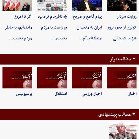
روایت سردار
پیام قاطع و صریح
راه نافرجام ترامپ،
اگر تا امروز
کوثری از نحوه ترور
ایران به متحدان
رو راست با مردم
مانده‌ایم، به‌خاطر
شهید لاریجانی
منطقه‌ای آم…
نجیب،…
مردم نجیب…
مطالب برتر
اخبار
اخبار ورزشی
استقلال
پرسپولیس
مطالب پیشنهادی