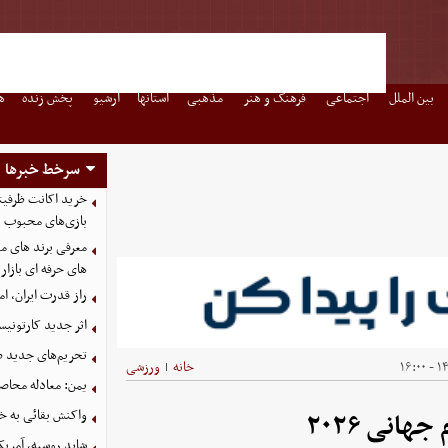
بین الملل
اجتماعی
فرهنگ و هنر
مذهبی
استانها
آرشیو
پخش زنده
ه
سرخط خبرها
بازی‌های محبوب
معرفی برند های مع
های حرفه ای بازار
راز قدرت ایران، ا
اثر جدید کارتونی
تحریم‌های جدید ضد
۱۴۰
خانه
ورزشی
|
یمن: معادله محاصره
واکنش بقائی به خی
انی ۲۰۲۶
شاید روسیه، آمریکا