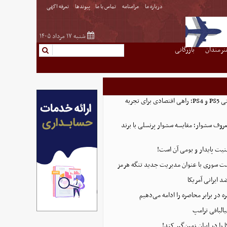
درباره ما
مرامنامه
تماس با ما
پیوندها
تعرفه اگهی
شنبه ۱۷ مرداد ۱۴۰۵
نرمندان
بازرگانی
خرید اکانت ظرفیتی PS5 و PS4؛ راهی اقتصادی برای تجربه
روف سشوار؛ مقایسه سشوار پرنسلی با برند
منیت پایدار و بومی آن است!
ست سوری با عنوان مدیریت جدید تنگه هرمز
 ایرانی آمریکا
 در برابر محاصره را ادامه می‌دهیم
البافی ترامپ
 را در ایران زمین‌گیر کند!