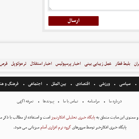
ران
بلیط قطار
عمل زیبایی بینی
اخبار پرسپولیس
اخبار استقلال
ترموکوپل
قرص ل
سیاسی
ورزشی
اقتصادی
بین الملل
اجتماعی
فرهنگ و هن
درباره ما
مرامنامه
تماس با ما
پیوندها
تعرفه اگهی
و معنوی این سایت متعلق به
پایگاه خبری تحلیلی افکارنیوز
است و استفاده از مطالب با ذکر من
پایگاه خبری افکارخبر توسط سرورهای
گروه نرم افزاری آسام
میزبانی می شود.