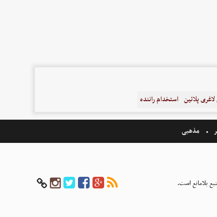
اغری پلاتین
استخدام راننده
ر
مذهبی
بع بلامانع است.