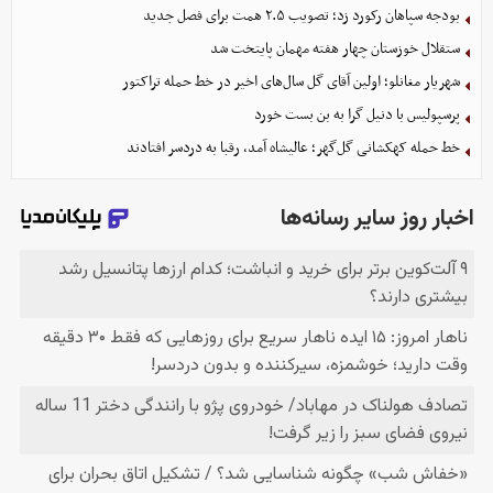
بودجه سپاهان رکورد زد؛ تصویب ۲.۵ همت برای فصل جدید
ستقلال خوزستان چهار هفته مهمان پایتخت شد
شهریار مغانلو؛ اولین آقای گل سال‌های اخیر در خط حمله تراکتور
پرسپولیس با دنیل گرا به بن بست خورد
خط حمله کهکشانی گل‌گهر؛ عالیشاه آمد، رقبا به دردسر افتادند