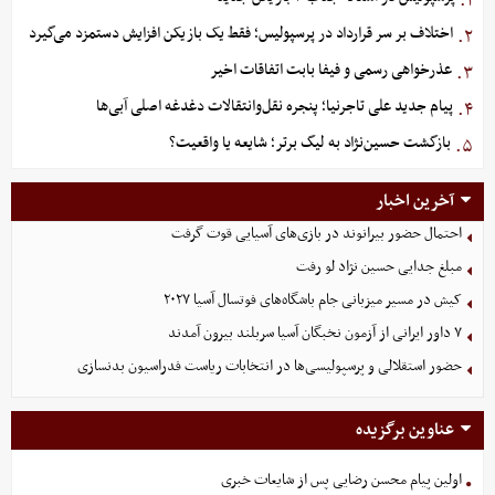
۱.
اختلاف بر سر قرارداد در پرسپولیس؛ فقط یک بازیکن افزایش دستمزد می‌گیرد
۲.
عذرخواهی رسمی و فیفا بابت اتفاقات اخیر
۳.
پیام جدید علی تاجرنیا؛ پنجره نقل‌وانتقالات دغدغه اصلی آبی‌ها
۴.
بازگشت حسین‌نژاد به لیگ برتر؛ شایعه یا واقعیت؟
۵.
آخرین اخبار
احتمال حضور بیرانوند در بازی‌های آسیایی قوت گرفت
مبلغ جدایی حسین نژاد لو رفت
کیش در مسیر میزبانی جام باشگاه‌های فوتسال آسیا ۲۰۲۷
۷ داور ایرانی از آزمون نخبگان آسیا سربلند بیرون آمدند
حضور استقلالی و پرسپولیسی‌ها در انتخابات ریاست فدراسیون بدنسازی
عناوین برگزیده
اولین پیام محسن رضایی پس از شایعات خبری