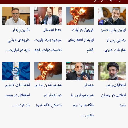
اولین پیام محسن
فوری/ جزئیات
حفظ اشتغال
تأمین پایدار
رضایی پس از
اولیه از انفجارهای
موجود باید اولویت
داروهای حیاتی
شایعات خبری
قشم
نخست دولت باشد
باید در اولویت…
ابتکارات رهبر
هشدار
شنیده شدن صدای
اشتباهات کلیدی
انقلاب در میدان
شریعتمداری: با
دو انفجار در
استقلال در مسیر
نبرد
تنگه هرمز، راه
نزدیکی تنگه هرمز
باز کردن…
تنفس…