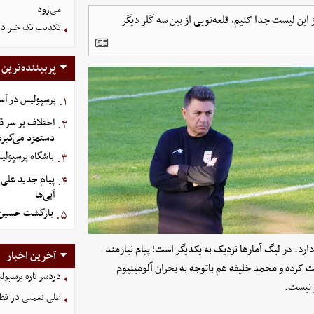
می‌رود
انی ۲۰۱۸ و ۲۰۲۲ به‌عنوان گلر یک از این لیست جدا کنیم، قلعه‌نویی از بین سه گلر دیگر
تکذیب یک خبر درب
پربیننده‌ترین
پرسپولیس در آستانه جذ
۱.
اختلاف بر سر قر
۲.
دستمزد می‌گیرد
باشگاه پرسپولی
۳.
پیام جدید علی ت
۴.
آبی‌ها
بازگشت حسین‌نژ
۵.
رد. در لیگ آمارها نزدیک به یکدیگر است؛ پیام نیارمند
آخرین اخبار
 کرده و محمد خلیفه هم باتوجه به بحران آلومینیوم
دردسر تازه پرسپو
ر نیست.
علی نعمتی در قطر؛