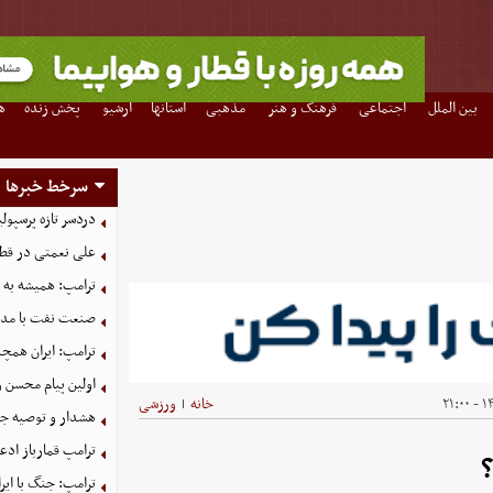
بین الملل
اجتماعی
فرهنگ و هنر
مذهبی
استانها
آرشیو
پخش زنده
ه
سرخط خبرها
دردسر تازه پرسپو
علی نعمتی در قطر؛
ترامپ: همیشه به م
صنعت نفت با مداف
ترامپ: ایران همچن
اولین پیام محسن 
۱۴۰
خانه
ورزشی
|
هشدار و توصیه جد
ترامپ قمارباز ادع
ترامپ: جنگ با ایر