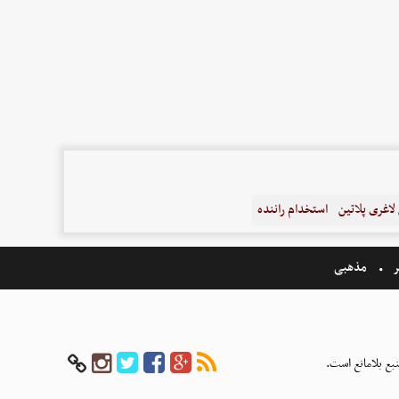
اغری پلاتین
استخدام راننده
ر
مذهبی
بع بلامانع است.