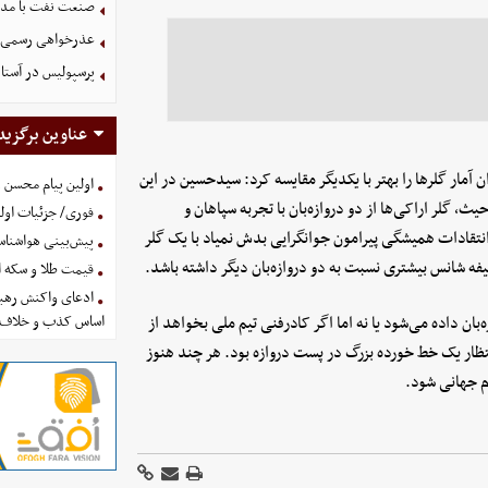
صنعت نفت با مداف
عذرخواهی رسمی و 
پرسپولیس در آستانه جذب ۳ 
عناوین برگزید
آمار گلرها را بهتر با یکدیگر مقایسه کرد: سیدحسین در این
اولین پیام محسن 
ز شده، پیام ۴ و خلیفه جوان ۳ مرتبه. از این حیث، گلر اراکی‌ها از دو دروازه‌بان با تجربه سپاهان و
فوری/ جزئیات اولی
انتقادات همیشگی پیرامون جوانگرایی بدش نمیاد با یک گلر
پیش‌بینی هواشناسی امروز
یفه شانس بیشتری نسبت به دو دروازه‌بان دیگر داشته باشد.
قیمت طلا و سکه امروز پنجشنب
ادعای واکنش رهبر
خص نیست در بازی برابر گامبیا هم فرصتی به هر ۴ دروازه‌بان داده می‌شود یا نه اما اگر کادرفنی تیم ملی بخواهد از
اساس کذب و خلاف 
نتظار یک خط خورده بزرگ در پست دروازه بود. هر چند هنوز