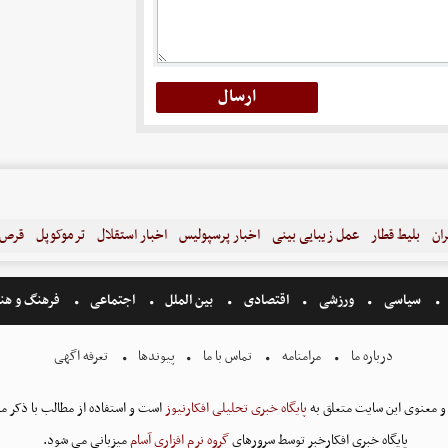
ران
بلیط قطار
عمل زیبایی بینی
اخبار پرسپولیس
اخبار استقلال
ترموکوپل
قرص ل
سیاسی
ورزشی
اقتصادی
بین الملل
اجتماعی
فرهنگ و هن
درباره ما
مرامنامه
تماس با ما
پیوندها
تعرفه اگهی
و معنوی این سایت متعلق به
پایگاه خبری تحلیلی افکارنیوز
است و استفاده از مطالب با ذکر من
پایگاه خبری افکارخبر توسط سرورهای
گروه نرم افزاری آسام
میزبانی می شود.