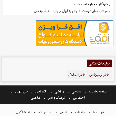
خبرنگار؛ معمار حافظه ملت
آمیتاب باچان دوست نتانیاهو به ایران می آید! +فیلم وعکس
تبلیغات متنی
اخبار پرسپولیس
اخبار استقلال
صفحه نخست
سیاسی
ورزشی
اقتصادی
بین الملل
اجتماعی
فرهنگ و هنر
مذهبی
درباره ما
مرامنامه
تماس با ما
پیوندها
تعرفه اگهی