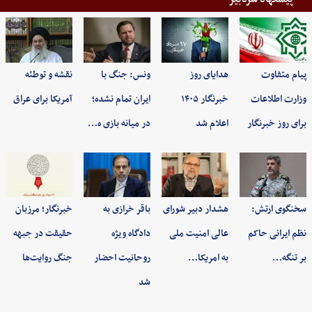
پیام متفاوت
هدایای روز
ونس: جنگ با
نقشه و توطئه
وزارت اطلاعات
خبرنگار ۱۴۰۵
ایران تمام نشده؛
آمریکا برای عراق
برای روز خبرنگار
اعلام شد
در میانه بازی ه…
سخنگوی ارتش:
هشدار دبیر شورای
باقر خرازی به
خبرنگار؛ مرزبان
نظم ایرانی حاکم
عالی امنیت ملی
دادگاه ویژه
حقیقت در جبهه
بر تنگه…
به امریکا…
روحانیت احضار
جنگ روایت‌ها
شد