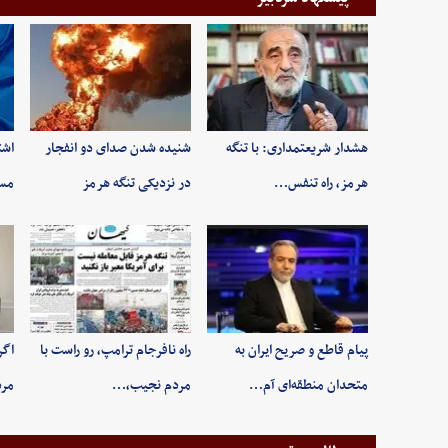
هشدار شریعتمداری: با تنگه
شنیده شدن صدای دو انفجار
اشت
هرمز، راه تنفس…
در نزدیکی تنگه هرمز
مسی
پیام قاطع و صریح ایران به
راه نافرجام ترامپ، رو راست با
اگر
متحدان منطقه‌ای آم…
مردم نجیب،…
مر