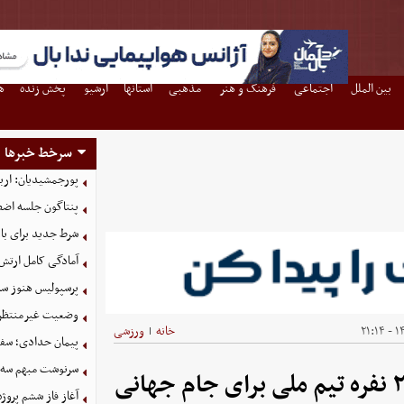
بین الملل
اجتماعی
فرهنگ و هنر
مذهبی
استانها
آرشیو
پخش زنده
ه
سرخط خبرها
پورجمشیدیان: اربعین ۱۴۰۵ با بالاترین سطح امنی
پنتاگون جلسه اضطر
شرط جدید برای با
آمادگی کامل ارتش
پرسپولیس هنوز سه
وضعیت غیرمنتظره
۱۴۰
خانه
ورزشی
|
پیمان حدادی؛ سفی
سرنوشت مبهم سه خ
آغاز فاز ششم پروژ