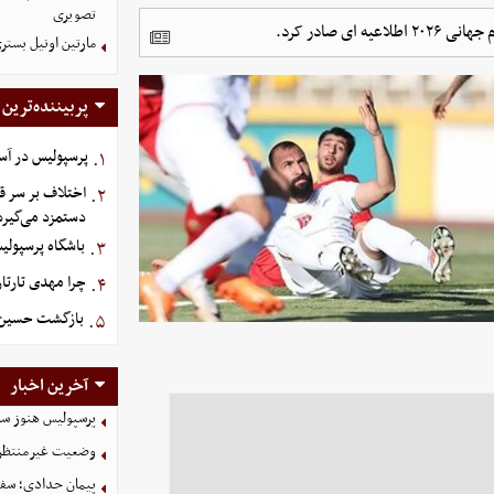
تصویری
 صادر کرد.
مارتین اونیل بستری شد؛ سرمرب
پربیننده‌ترین
پرسپولیس در آستانه جذ
۱.
اختلاف بر سر قر
۲.
دستمزد می‌گیرد
باشگاه پرسپولی
۳.
چرا مهدی تارتار
۴.
بازگشت حسین‌نژ
۵.
آخرین اخبار
پرسپولیس هنوز سه
وضعیت غیرمنتظره
پیمان حدادی؛ سفی