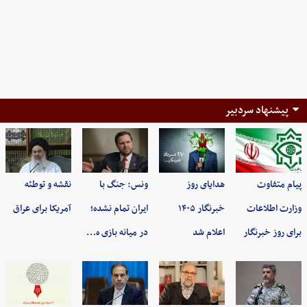
پیشنهاد سردبیر
پیام متفاوت
هدایای روز
ونس: جنگ با
نقشه و توطئه
وزارت اطلاعات
خبرنگار ۱۴۰۵
ایران تمام نشده؛
آمریکا برای عراق
برای روز خبرنگار
اعلام شد
در میانه بازی ه…