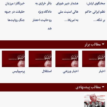
سخنگوی ارتش:
هشدار دبیر شورای
باقر خرازی به
خبرنگار؛ مرزبان
نظم ایرانی حاکم
عالی امنیت ملی
دادگاه ویژه
حقیقت در جبهه
بر تنگه…
به امریکا…
روحانیت احضار
جنگ روایت‌ها
شد
مطالب برتر
اخبار
اخبار ورزشی
استقلال
پرسپولیس
مطالب پیشنهادی