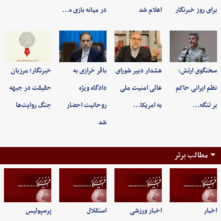
برای روز خبرنگار
اعلام شد
در میانه بازی ه…
سخنگوی ارتش:
هشدار دبیر شورای
باقر خرازی به
خبرنگار؛ مرزبان
نظم ایرانی حاکم
عالی امنیت ملی
دادگاه ویژه
حقیقت در جبهه
بر تنگه…
به امریکا…
روحانیت احضار
جنگ روایت‌ها
شد
مطالب برتر
اخبار
اخبار ورزشی
استقلال
پرسپولیس