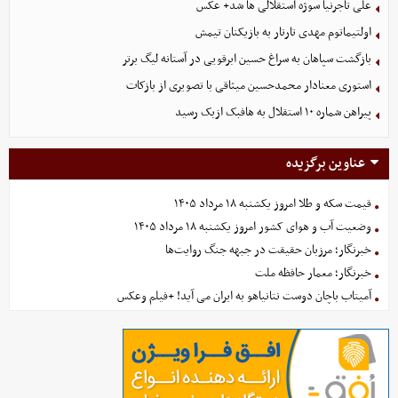
علی تاجرنیا سوژه استقلالی‌ ها شد+ عکس
اولتیماتوم مهدی تارتار به بازیکنان تیمش
بازگشت سپاهان به سراغ حسین ابرقویی در آستانه لیگ برتر
استوری معنادار محمدحسین میثاقی با تصویری از بازکات
پیراهن شماره ۱۰ استقلال به هافبک ازبک رسید
عناوین برگزیده
قیمت سکه و طلا امروز یکشنبه ۱۸ مرداد ۱۴۰۵
وضعیت آب و هوای کشور امروز یکشنبه ۱۸ مرداد ۱۴۰۵
خبرنگار؛ مرزبان حقیقت در جبهه جنگ روایت‌ها
خبرنگار؛ معمار حافظه ملت
آمیتاب باچان دوست نتانیاهو به ایران می آید! +فیلم وعکس