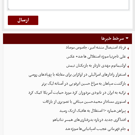
سرخط خبرها
فریاد استیصال منشه امیر، جاسوس موساد
علی تاجرنیا سوژه استقلالی‌ ها شد+ عکس
اولتیماتوم مهدی تارتار به بازیکنان تیمش
استقرار رادارهای اسرائیلی در اوکراین برای مقابله با پهپادهای روسی
بازگشت سپاهان به سراغ حسین ابرقویی در آستانه لیگ برتر
ترکیه به ایران در نابودی مزدوران کرد مورد حمایت آمریکا کمک کرد
استوری معنادار محمدحسین میثاقی با تصویری از بازکات
پیراهن شماره ۱۰ استقلال به هافبک ازبک رسید
افشاگری جدید درباره بدرفتاری‌های همسر نتانیاهو
جام قهرمانی عجیب اسپانیایی‌ها سوژه شد