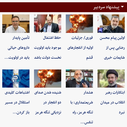
پیشنهاد سردبیر
اولین پیام محسن
فوری/ جزئیات
حفظ اشتغال
تأمین پایدار
رضایی پس از
اولیه از انفجارهای
موجود باید اولویت
داروهای حیاتی
شایعات خبری
قشم
نخست دولت باشد
باید در اولویت…
ابتکارات رهبر
هشدار
شنیده شدن صدای
اشتباهات کلیدی
انقلاب در میدان
شریعتمداری: با
دو انفجار در
استقلال در مسیر
نبرد
تنگه هرمز، راه
نزدیکی تنگه هرمز
باز کردن…
تنفس…