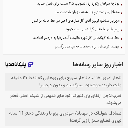
بودجه سپاهان رکورد زد؛ تصویب ۲.۵ همت برای فصل جدید
ستقلال خوزستان چهار هفته مهمان پایتخت شد
شهریار مغانلو؛ اولین آقای گل سال‌های اخیر در خط حمله تراکتور
پرسپولیس با دنیل گرا به بن بست خورد
خط حمله کهکشانی گل‌گهر؛ عالیشاه آمد، رقبا به دردسر افتادند
مهدی کریمیان: برای خدمت به سپاهان برگشتم