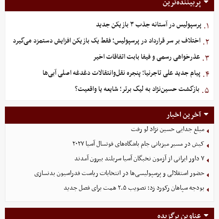
پربیننده‌ترین
پرسپولیس در آستانه جذب ۳ بازیکن جدید
۱.
اختلاف بر سر قرارداد در پرسپولیس؛ فقط یک بازیکن افزایش دستمزد می‌گیرد
۲.
عذرخواهی رسمی و فیفا بابت اتفاقات اخیر
۳.
پیام جدید علی تاجرنیا؛ پنجره نقل‌وانتقالات دغدغه اصلی آبی‌ها
۴.
بازگشت حسین‌نژاد به لیگ برتر؛ شایعه یا واقعیت؟
۵.
آخرین اخبار
مبلغ جدایی حسین نژاد لو رفت
کیش در مسیر میزبانی جام باشگاه‌های فوتسال آسیا ۲۰۲۷
۷ داور ایرانی از آزمون نخبگان آسیا سربلند بیرون آمدند
حضور استقلالی و پرسپولیسی‌ها در انتخابات ریاست فدراسیون بدنسازی
بودجه سپاهان رکورد زد؛ تصویب ۲.۵ همت برای فصل جدید
عناوین برگزیده