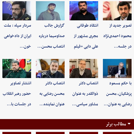
تصویر جدید از
انتقاد طوفانی
گزارش جالب
سردار سپاه : ملت
محمود احمدی‌نژاد
مجری مشهور از
صداوسیما درباره
ایران از دادخواهی
در جلسه…
علی دایی +فیلم
انتصاب محسن…
خون…
با حکم مسعود
انتصاب دکتر
انتصاب دکتر
انتشار تصاویر
پزشکیان، محسن
ذوالقدر به عنوان
محسن رضایی به
حضور رهبر انقلاب
رضایی به عنوان…
مشاور سیاسی…
عنوان نماینده…
در جلسات با…
مطالب برتر