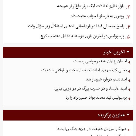
بازار نقل‌وانتقالات لیگ برتر داغ‌تر از همیشه
۲.
رودری به بارسلونا جواب مثبت داد
۳.
پاسخ جنجالی فیفا درباره آسانی؛ ادعای استقلال زیر سؤال رفت
۴.
پرسپولیس در آخرین بازی دوستانه مقابل منتخب کرج
۵.
آخرین اخبار
احسان پهلوان به فجر سپاسی پیوست
یحیی گل‌محمدی آماده یک فصل سخت و طولانی با دهوک
اینفانتینو دوباره خبرساز شد
امید عالیشاه و دو حسرت بزرگ در دو دربی پیاپی
پرسپولیس قید محمدجواد حسین‌نژاد را زد
عناوین برگزیده
خبرنگار؛ مرزبان حقیقت در جبهه جنگ روایت‌ها