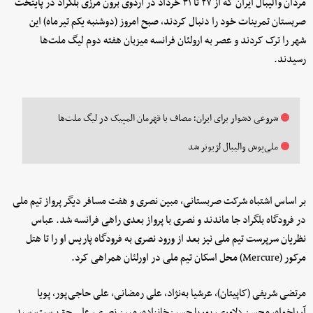
مردان والیبال ایران که از ۲۷ تا ۳۱ خرداد در اردوی برون مرزی بلگراد در پایتخت
صربستان تمرینات خود را دنبال کردند، صبح امروز (دوشنبه یکم تیرماه) این
شهر را ترک کردند و عصر به ارولئان فرانسه میزبان هفته دوم لیگ ملت‌ها
رسیدند.
شروعی دشوار برای ایران؛ مصاف با قهرمان المپیک در لیگ ملت‌ها
ملی‌پوش والیبال لژیونر شد
بر اساس اشتباه شرکت صربستانی، مبین نصری و هفت مسافر دیگر پرواز تیم ملی
در فرودگاه بلگراد جا ماندند و نصری با پرواز بعدی راهی فرانسه شد. عباس
نظریان سرپرست تیم ملی نیز بعد از ورود نصری به فرودگاه پاریس او را تا هتل
مرکور (Mercure) محل اسکان تیم ملی در اورلئان همراهی کرد.
مرتضی شریفی (کاپیتان)، عرشیا به‌نژاد، علی رمضانی، علی حاجی‌پور، پویا
آریاخواه، محسن دلاوری، پوریا حسین‌خانزاده، مبین نصری، علی حق‌پرست، سید