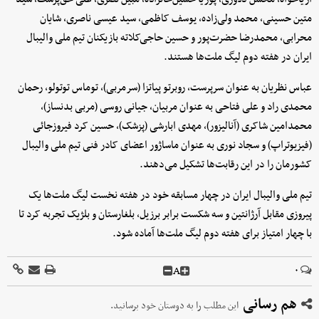
متین حسینی، محمد ولی‌زاده، یوسف کاظمی، سید عیسی ناصری، شایان
محرابی، محمدرضا حضرت‌پور و حسین حاجی‌کلاته بازیکنان تیم ملی والیبال
ایران در هفته دوم لیگ ملت‌ها هستند.
عباس نظریان به عنوان سرپرست، روبرتو پیاتزا (سرمربی)، توماس توتولو، رحمان
محمدی راد ‌و علی فتاحی به عنوان مربیان، جیانی روسی (مربی بدنساز)،
محمدامین شاکری (آنالیزور)، مهدی ابارشی (پزشک)، حسین کرد فیروزجائی
(فیزیوتراپ) و سجاد نوری به عنوان ماساژور اعضای کادر فنی تیم ملی والیبال
کشورمان را در این رقابت‌ها تشکیل می‌دهند.
تیم ملی والیبال ایران در چهار مسابقه خود در هفته نخست لیگ ملت‌ها یک
پیروزی مقابل آرژانتین و سه شکست برابر برزیل، بلغارستان و بلژیک تجربه کرد تا
با چهار امتیاز برای هفته دوم لیگ ملت‌ها آماده شود.
A
۰
هم رسانی
این مطلب را به دوستان خود برسانید.