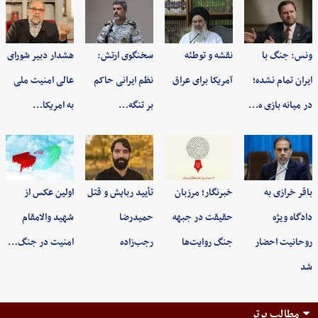
ونس: جنگ با
نقشه و توطئه
سخنگوی ارتش:
هشدار دبیر شورای
ایران تمام نشده؛
آمریکا برای عراق
نظم ایرانی حاکم
عالی امنیت ملی
در میانه بازی ه…
بر تنگه…
به امریکا…
باقر خرازی به
خبرنگار؛ مرزبان
تأیید ربایش و قتل
اولین عکس از
دادگاه ویژه
حقیقت در جبهه
حمیدرضا
شهید والامقام
روحانیت احضار
جنگ روایت‌ها
رجب‌زاده
امنیت در جنگ…
شد
مطالب برتر