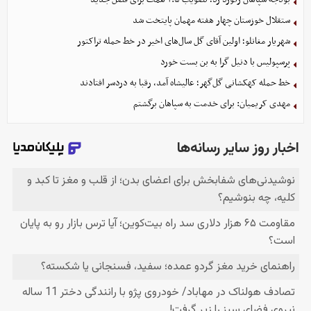
ستقلال خوزستان چهار هفته مهمان پایتخت شد
شهریار مغانلو؛ اولین آقای گل سال‌های اخیر در خط حمله تراکتور
پرسپولیس با دنیل گرا به بن بست خورد
خط حمله کهکشانی گل‌گهر؛ عالیشاه آمد، رقبا به دردسر افتادند
مهدی کریمیان: برای خدمت به سپاهان برگشتم