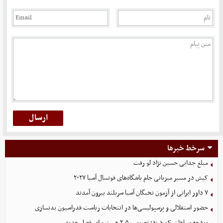
سرخط خبرها
مبلغ جدایی حسین نژاد لو رفت
کیش در مسیر میزبانی جام باشگاه‌های فوتسال آسیا ۲۰۲۷
۷ داور ایرانی از آزمون نخبگان آسیا سربلند بیرون آمدند
حضور استقلالی و پرسپولیسی‌ها در انتخابات ریاست فدراسیون بدنسازی
بودجه سپاهان رکورد زد؛ تصویب ۲.۵ همت برای فصل جدید