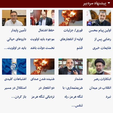
پیشنهاد سردبیر
اولین پیام محسن
فوری/ جزئیات
حفظ اشتغال
تأمین پایدار
رضایی پس از
اولیه از انفجارهای
موجود باید اولویت
داروهای حیاتی
شایعات خبری
قشم
نخست دولت باشد
باید در اولویت…
ابتکارات رهبر
هشدار
شنیده شدن صدای
اشتباهات کلیدی
انقلاب در میدان
شریعتمداری: با
دو انفجار در
استقلال در مسیر
نبرد
تنگه هرمز، راه
نزدیکی تنگه هرمز
باز کردن…
تنفس…