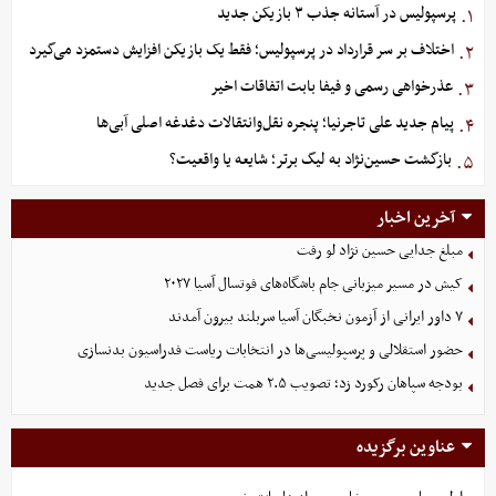
پرسپولیس در آستانه جذب ۳ بازیکن جدید
۱.
اختلاف بر سر قرارداد در پرسپولیس؛ فقط یک بازیکن افزایش دستمزد می‌گیرد
۲.
عذرخواهی رسمی و فیفا بابت اتفاقات اخیر
۳.
پیام جدید علی تاجرنیا؛ پنجره نقل‌وانتقالات دغدغه اصلی آبی‌ها
۴.
بازگشت حسین‌نژاد به لیگ برتر؛ شایعه یا واقعیت؟
۵.
آخرین اخبار
مبلغ جدایی حسین نژاد لو رفت
کیش در مسیر میزبانی جام باشگاه‌های فوتسال آسیا ۲۰۲۷
۷ داور ایرانی از آزمون نخبگان آسیا سربلند بیرون آمدند
حضور استقلالی و پرسپولیسی‌ها در انتخابات ریاست فدراسیون بدنسازی
بودجه سپاهان رکورد زد؛ تصویب ۲.۵ همت برای فصل جدید
عناوین برگزیده