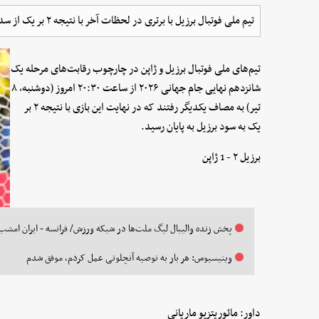
تیم ملی فوتبال برزیل با برتری در لحظات آخر با نتیجه ۲ بر یک از سد ژاپن گذشت و به یک هشتم نهایی جام جهانی راه یافت.
تیم‌های ملی فوتبال برزیل و ژاپن در چارچوب رقابت‌های مرحله یک
شانزدهم نهایی جام جهانی ۲۰۲۶ از ساعت ۲۰:۳۰ امروز (دوشنبه، ۸
تیر) به مصاف یکدیگر رفتند که در نهایت این بازی با نتیجه ۲ بر
یک به سود برزیل به پایان رسید.
برزیل ۲ - 1 ژاپن
پخش زنده والیبال لیگ ملت‌ها در شبکه ورزش/ فرانسه - ایران امشب
وینیسیوس: هر بار به توصیه آنچلوتی عمل کردم، موفق شدم
داور: مائوریتزیو ماریانی