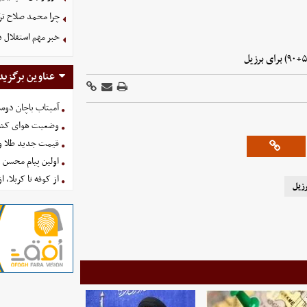
چرا محمد صلاح ترکی
خبر مهم استقلال د
عناوین برگزید
آمیتاب باچان دوست
وضعیت هوای کشور امروز 
قیمت جدید طلا و سکه امروز ۱۶ 
اولین پیام محسن 
از کوفه تا کربلا، ا
زیل