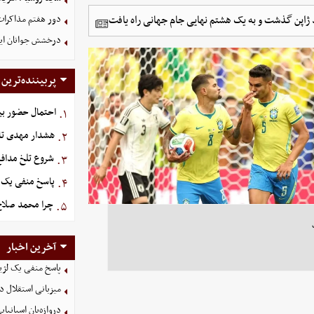
دور هفتم مذاکرات
درخشش جوانان ایر
پربیننده‌ترین
احتمال حضور بیر
۱.
هشدار مهدی تار
۲.
شروع تلخ مدافع
۳.
پاسخ منفی یک ل
۴.
چرا محمد صلاح ت
۵.
آخرین اخبار
پاسخ منفی یک لژیو
میزبانی استقلال د
دروازه‌بان اسپانی