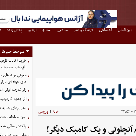
بین الملل
اجتماعی
فرهنگ و هنر
مذهبی
استانها
آرشیو
پخش زنده
ه
سرخط خبرها
بازی‌های محبوب
معرفی برند های مع
های حرفه ای بازار
راز قدرت ایران، ا
اثر جدید کارتونی
تحریم‌های جدید ضد
۱۴
خانه
ورزشی
|
یمن: معادله محاصره
واکنش بقائی به خی
/ آنچلوتی و یک کامبک دیگر!
شاید روسیه، آمریکا