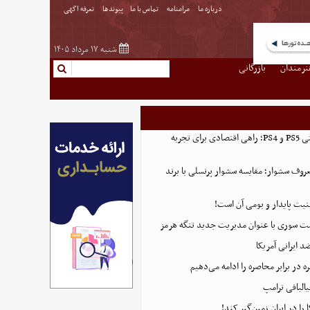
درباره ما
مرامنامه
تماس با ما
پیوندها
تعرفه اگهی
شنبه ۱۷ مرداد ۱۴۰۵
نرمندان
بازرگانی
خرید اکانت ظرفیتی PS5 و PS4؛ راهی اقتصادی برای تجربه
روف سشوار؛ مقایسه سشوار پرنسلی با برند
منیت پایدار و بومی آن است!
ست سوری با عنوان مدیریت جدید تنگه هرمز
 ایرانی آمریکا
 در برابر محاصره را ادامه می‌دهیم
البافی ترامپ
 را در ایران زمین‌گیر کند!