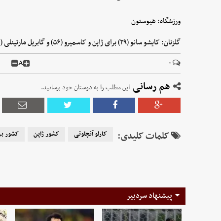
ورزشگاه: هیوستون
گلزنان: کایشو سانو (۲۹) برای ژاپن و کاسمیرو (۵۶) و گابریل مارتینلی (۵+۹۰) برای برزیل
A
۰
هم رسانی
این مطلب را به دوستان خود برسانید.
کلمات کلیدی:
کارلو آنچلوتی
کشور ژاپن
کشور بر
پیشنهاد سردبیر