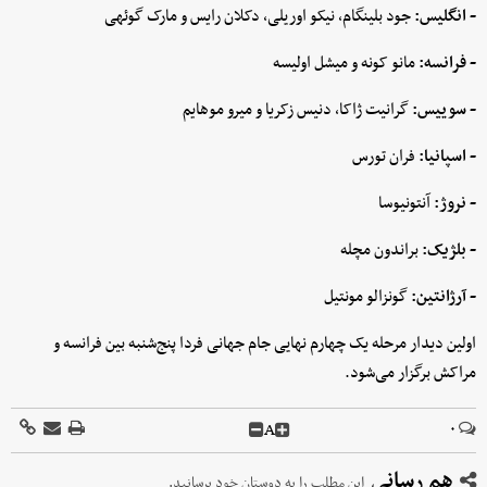
- انگلیس:
جود بلینگام، نیکو اوریلی، دکلان رایس و مارک گوئهی
- فرانسه:
مانو کونه و میشل اولیسه
- سوییس:
گرانیت ژاکا، دنیس زکریا و میرو موهایم
- اسپانیا:
فران تورس
- نروژ:
آنتونیوسا
- بلژیک:
براندون مچله
- آرژانتین:
گونزالو مونتیل
اولین دیدار مرحله یک چهارم نهایی جام جهانی فردا پنج‌شنبه بین فرانسه و
مراکش برگزار می‌شود.
A
۰
هم رسانی
این مطلب را به دوستان خود برسانید.