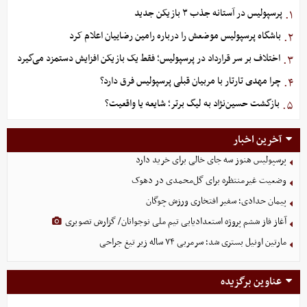
پرسپولیس در آستانه جذب ۳ بازیکن جدید
۱.
باشگاه پرسپولیس موضعش را درباره رامین رضاییان اعلام کرد
۲.
اختلاف بر سر قرارداد در پرسپولیس؛ فقط یک بازیکن افزایش دستمزد می‌گیرد
۳.
چرا مهدی تارتار با مربیان قبلی پرسپولیس فرق دارد؟
۴.
بازگشت حسین‌نژاد به لیگ برتر؛ شایعه یا واقعیت؟
۵.
آخرین اخبار
پرسپولیس هنوز سه جای خالی برای خرید دارد
وضعیت غیرمنتظره برای گل‌محمدی در دهوک
پیمان حدادی؛ سفیر افتخاری ورزش چوگان
آغاز فاز ششم پروژه استعدادیابی تیم ملی نوجوانان/ گزارش تصویری
مارتین اونیل بستری شد؛ سرمربی ۷۴ ساله زیر تیغ جراحی
عناوین برگزیده