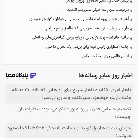
پیمان حدادی؛ سفیر افتخاری ورزش چوگان
سرنوشت مبهم سه خلبان مأموریت العدید
آغاز فاز ششم پروژه استعدادیابی تیم ملی نوجوانان/ گزارش تصویری
مارتین اونیل بستری شد؛ سرمربی ۷۴ ساله زیر تیغ جراحی
بیانیه خانواده شهید لاریجانی درباره برخی گمانه‌زنی‌های رسانه‌ای
جلسه اضطراری رئیس فیفا برای بررسی یک بحران داخلی
ایمان عالمی روی نیمکت پیکان