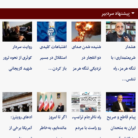
پیشنهاد سردبیر
هشدار
شنیده شدن صدای
اشتباهات کلیدی
روایت سردار
شریعتمداری: با
دو انفجار در
استقلال در مسیر
کوثری از نحوه ترور
تنگه هرمز، راه
نزدیکی تنگه هرمز
باز کردن…
شهید لاریجانی
تنفس…
پیام قاطع و صریح
راه نافرجام ترامپ،
اگر تا امروز
ادعای رویترز:
ایران به متحدان
رو راست با مردم
مانده‌ایم، به‌خاطر
آمریکا برخی از